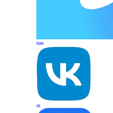
нь понравилось качество выполнения и цена не из космоса
сть, что сделали все аккуратно.
и хорошо и оплату картой принимают. Молодцы
max
нения работы соответствует моим ожиданиям полностью спа
часа -я в восторге.
 качество супер.
 но нет. Все четко работает.
vk