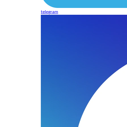
ой или внешней вспышки
telegram
РВИС
нными аналогами, что позволяет восстановить технику с с
, знает особенности конструкции камер Sigma и типичные 
 честную оценку ремонта и профессиональное восстановлен
 Sigma к жизни в кратчайшие сроки.
ТУ