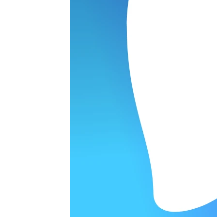
ОРОДЕ
АТОВ SIGMA
P3
Sigma SD Quattro H
Sigma SD10
Sigma SD14
Sigma SD1m
Sig
варительной заявки.