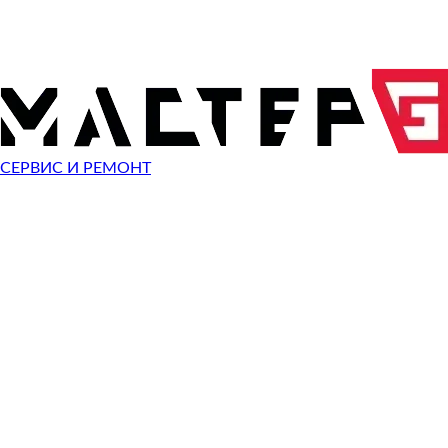
ПРОФЕССИОНАЛЬНЫЙ РЕМОНТ
Фотоаппараты Sigma - это надёжная техника для професс
оборудование может выйти из строя: перестаёт работать 
случайного падения. Наш сервисный центр в Нижнем Новг
Мы понимаем, насколько важна для вас камера - будь то
СЕРВИС И РЕМОНТ
предлагаем качественную диагностику, которая позволит 
ОСНОВНЫЕ ВИДЫ РЕМОНТА К
Наши мастера выполняют полный спектр работ по восста
Замена матрицы
- при появлении битых пикселей, а
Ремонт объектива
- восстановление автофокуса, уст
Замена экрана
- если дисплей разбился, появились т
Ремонт после воды
- комплексная чистка и восстано
Замена кнопки спуска затвора
- когда кнопка западае