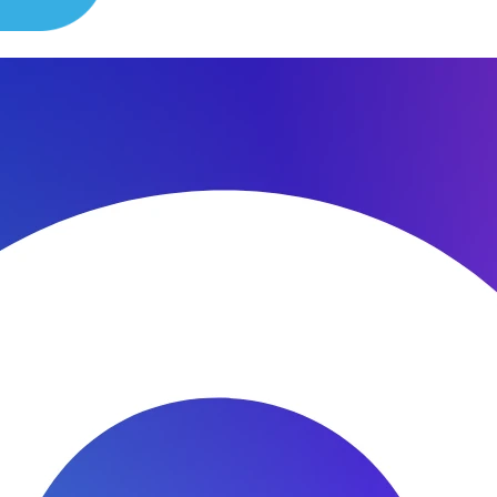
охранением всех характеристик.
неисправности моделей этого бренда.
ие вашего фотоаппарата. Мы находимся