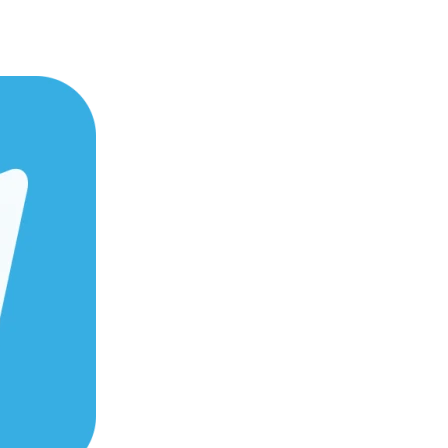
НИЖНЕМ НОВГОРОДЕ
Однако даже самое современное
мера или возникают проблемы после
igma любой сложности.
нить важные моменты жизни. Поэтому
мальное решение.