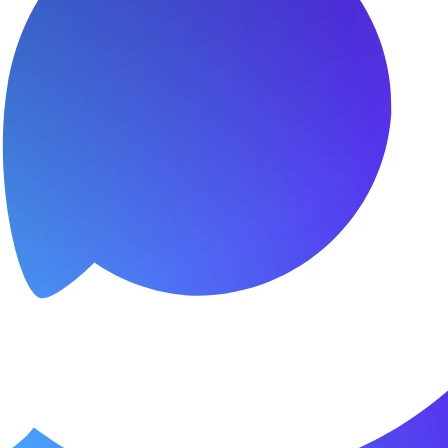
я.
о пунктуальны. Все сделано в срок и
Зачет