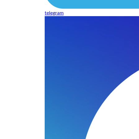
telegram
нь понравилось качество выполнения и цена не из космоса
сть, что сделали все аккуратно.
и хорошо и оплату картой принимают. Молодцы
нения работы соответствует моим ожиданиям полностью спа
часа -я в восторге.