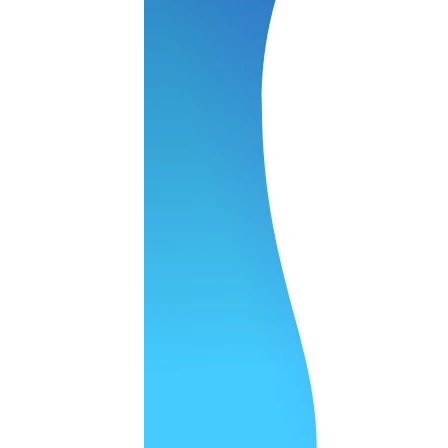
 качество супер.
 но нет. Все четко работает.
агональ. Ценник адекватный и гарантия год. Норм мастерска
а родном Я очень довольна
ельно объяснили и при выполнении ремонта были достаточн
о, на касания хорошо реагирует и картинка, как у родного. 
рестал с моей скидкой получилось вообще недорого