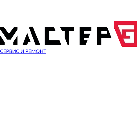
ОТПРАВИТЬ ЗАПРОС
Чиним неисправности
Sigma SD1m
СЕРВИС И РЕМОНТ
Неисправность
Разбит экран
Починить
Разбито стекло
Починить
Не видит карту памяти
Починить
Не работает кнопка
Починить
Сломан разъем зарядки
Починить
Не фотографирует
Починить
Не фокусируется
Починить
Сломана кнопка спуска затвора
Починить
Не включается
Починить
Выключается
Починить