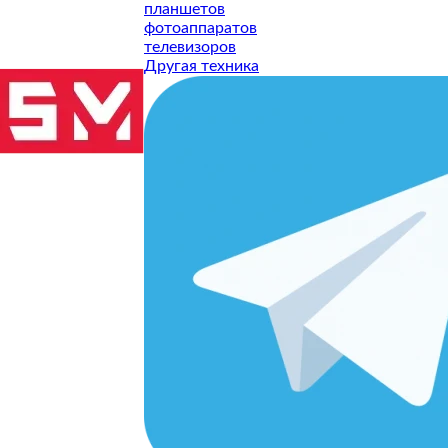
планшетов
фотоаппаратов
телевизоров
Другая техника