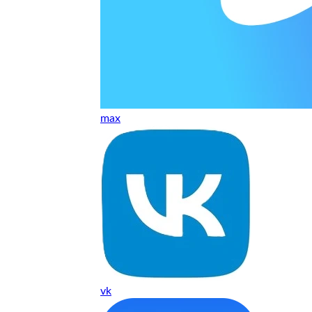
т, даже если играю и кино смотрю. Хороший мастер.
ественно. Цена устроила, оплатил картой. В целом прилична
е. Цены неделю мониторила - здесь самая адекватная стоим
max
ких нормальные мастера по айфонам здесь
ия 1 год, я доволен ремонтом
о. Спасибо большое
 доволен. Гарантия на подсветку 1 год. Рекомендую!
vk