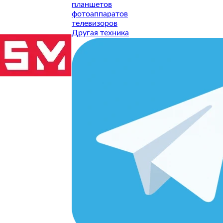
планшетов
фотоаппаратов
телевизоров
Другая техника