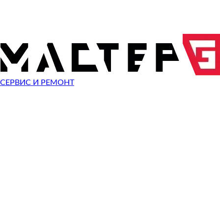
ОТПРАВИТЬ ЗАПРОС
Чиним неисправности
Sigma SD Quattro H
СЕРВИС И РЕМОНТ
Неисправность
Разбит экран
Починить
Разбито стекло
Починить
Не видит карту памяти
Починить
Не работает кнопка
Починить
Сломан разъем зарядки
Починить
Не фотографирует
Починить
Не фокусируется
Починить
Сломана кнопка спуска затвора
Починить
Не включается
Починить
Выключается
Починить