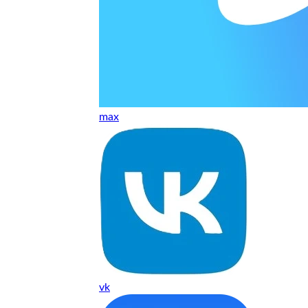
т, даже если играю и кино смотрю. Хороший мастер.
ественно. Цена устроила, оплатил картой. В целом прилична
е. Цены неделю мониторила - здесь самая адекватная стоим
max
ких нормальные мастера по айфонам здесь
ия 1 год, я доволен ремонтом
о. Спасибо большое
 доволен. Гарантия на подсветку 1 год. Рекомендую!
vk