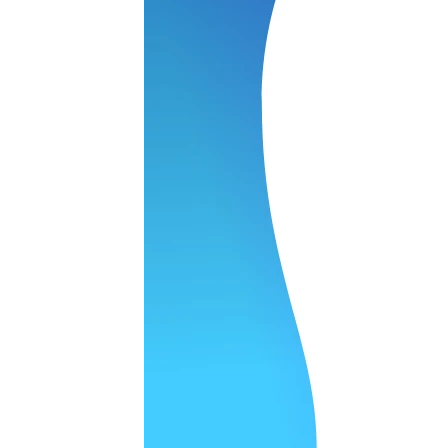
 качество супер.
 но нет. Все четко работает.
агональ. Ценник адекватный и гарантия год. Норм мастерска
а родном Я очень довольна
ельно объяснили и при выполнении ремонта были достаточн
о, на касания хорошо реагирует и картинка, как у родного. 
рестал с моей скидкой получилось вообще недорого