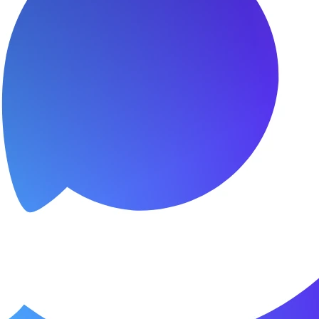
я.
о пунктуальны. Все сделано в срок и
Зачет