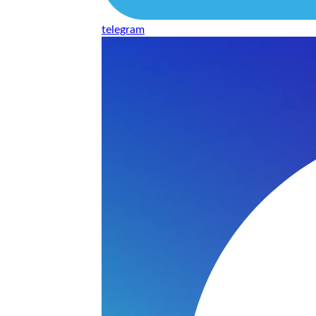
telegram
нь понравилось качество выполнения и цена не из космоса
сть, что сделали все аккуратно.
и хорошо и оплату картой принимают. Молодцы
нения работы соответствует моим ожиданиям полностью спа
часа -я в восторге.