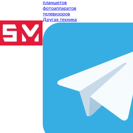
планшетов
рактик
Геймпады
фотоаппаратов
телевизоров
Другая техника
еры
GPS Навигат