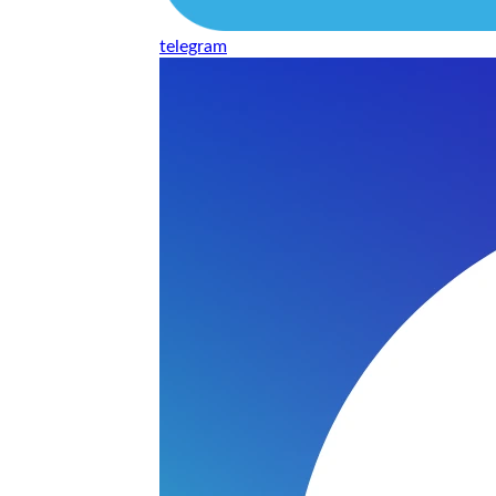
telegram
Наушники
варительной заявки.