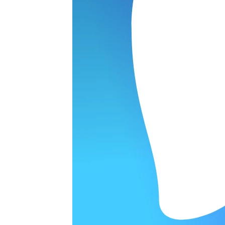
Планшеты
раты
Телевизоры