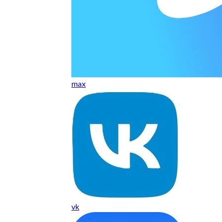
ТУ
max
vk