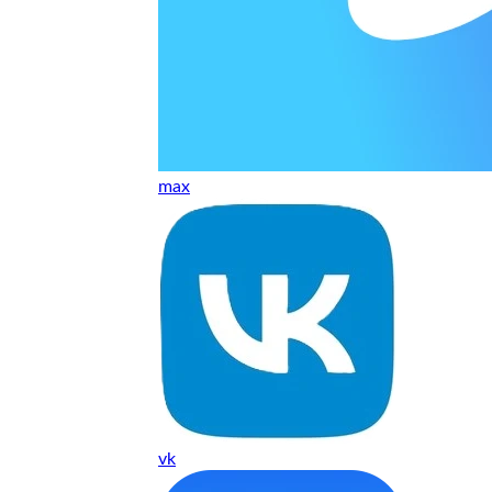
ТУ
max
vk