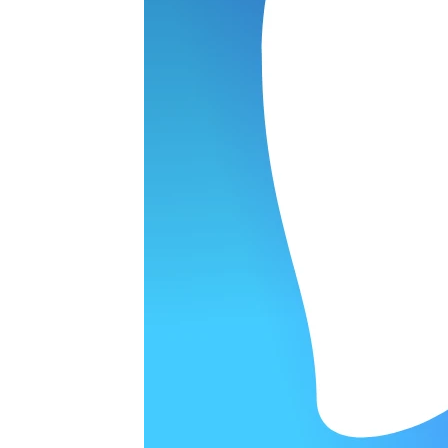
Планшеты
раты
Телевизоры