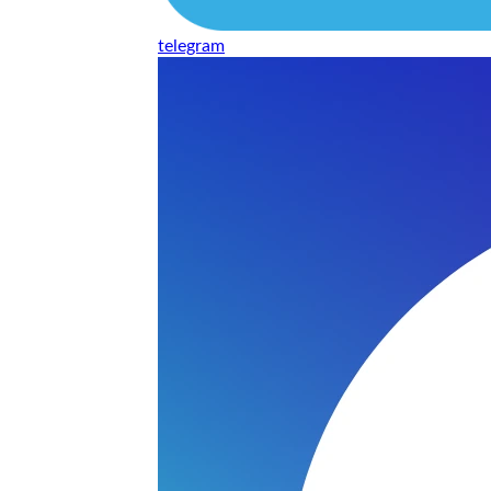
telegram
Наушники
варительной заявки.