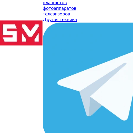
планшетов
рактик
Геймпады
фотоаппаратов
телевизоров
Другая техника
еры
GPS Навигат