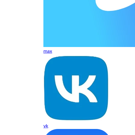
 качество супер.
 но нет. Все четко работает.
max
агональ. Ценник адекватный и гарантия год. Норм мастерска
а родном Я очень довольна
ельно объяснили и при выполнении ремонта были достаточн
о, на касания хорошо реагирует и картинка, как у родного. 
vk
рестал с моей скидкой получилось вообще недорого