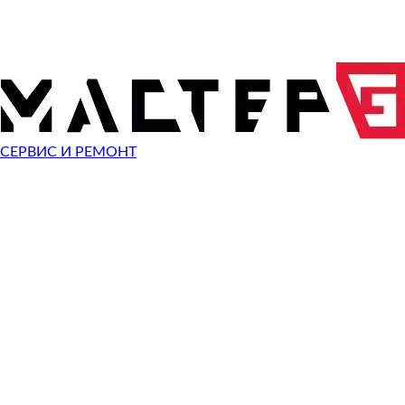
0
Диагностика
О
руб
2 000
1 500
Замена экрана
Скидка
О
руб
руб
1 500
Прошивка
О
руб
1 800
1 200
Замена разъема зарядки
Скидка
О
руб
руб
2 000
Ремонт после воды
О
руб
1 800
1 200
Замена аккумулятора
Скидка
О
руб
руб
СЕРВИС И РЕМОНТ
1 200
Замена задней крышки
О
руб
900
Замена динамика
О
руб
2 500
1 800
Замена стекла
Скидка
О
руб
руб
1 500
Замена кнопки включения
О
руб
Показать все
10%
СКИДКА
НА РАБО
ПРИ ОБРАЩЕНИИ С САЙТА