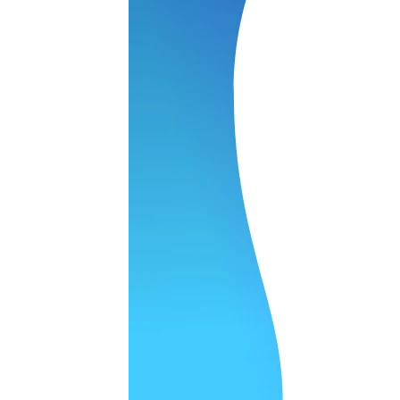
нь понравилось качество выполнения и цена не из космоса
сть, что сделали все аккуратно.
и хорошо и оплату картой принимают. Молодцы
нения работы соответствует моим ожиданиям полностью спа
часа -я в восторге.