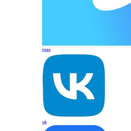
 качество супер.
 но нет. Все четко работает.
max
агональ. Ценник адекватный и гарантия год. Норм мастерска
а родном Я очень довольна
ельно объяснили и при выполнении ремонта были достаточн
о, на касания хорошо реагирует и картинка, как у родного. 
vk
рестал с моей скидкой получилось вообще недорого