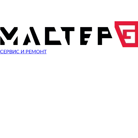
0
Диагностика
О
руб
2 000
1 500
Замена экрана
Скидка
О
руб
руб
1 500
Прошивка
О
руб
1 800
1 200
Замена разъема зарядки
Скидка
О
руб
руб
2 000
Ремонт после воды
О
руб
1 800
1 200
Замена аккумулятора
Скидка
О
руб
руб
СЕРВИС И РЕМОНТ
1 200
Замена задней крышки
О
руб
900
Замена динамика
О
руб
2 500
1 800
Замена стекла
Скидка
О
руб
руб
1 500
Замена кнопки включения
О
руб
Показать все
10%
СКИДКА
НА РАБО
ПРИ ОБРАЩЕНИИ С САЙТА