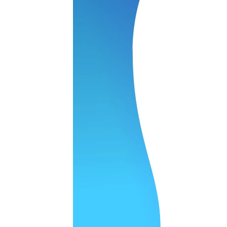
нь понравилось качество выполнения и цена не из космоса
сть, что сделали все аккуратно.
и хорошо и оплату картой принимают. Молодцы
нения работы соответствует моим ожиданиям полностью спа
часа -я в восторге.