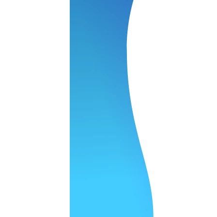
нь понравилось качество выполнения и цена не из космоса
сть, что сделали все аккуратно.
и хорошо и оплату картой принимают. Молодцы
нения работы соответствует моим ожиданиям полностью спа
часа -я в восторге.