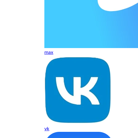
 качество супер.
 но нет. Все четко работает.
max
агональ. Ценник адекватный и гарантия год. Норм мастерска
а родном Я очень довольна
ельно объяснили и при выполнении ремонта были достаточн
о, на касания хорошо реагирует и картинка, как у родного. 
vk
рестал с моей скидкой получилось вообще недорого