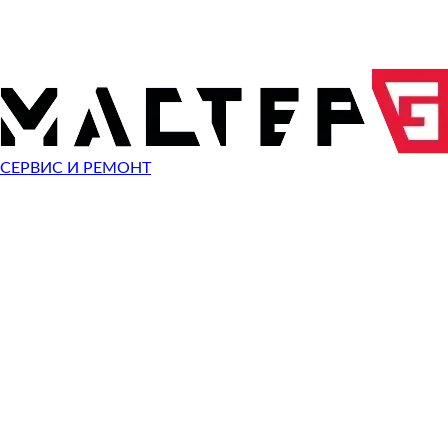
0
Диагностика
О
руб
2 000
1 500
Замена экрана
Скидка
О
руб
руб
1 500
Прошивка
О
руб
1 800
1 200
Замена разъема зарядки
Скидка
О
руб
руб
2 000
Ремонт после воды
О
руб
1 800
1 200
Замена аккумулятора
Скидка
О
руб
руб
СЕРВИС И РЕМОНТ
1 200
Замена задней крышки
О
руб
900
Замена динамика
О
руб
2 500
1 800
Замена стекла
Скидка
О
руб
руб
1 500
Замена кнопки включения
О
руб
Показать все
10%
СКИДКА
НА РАБО
ПРИ ОБРАЩЕНИИ С САЙТА