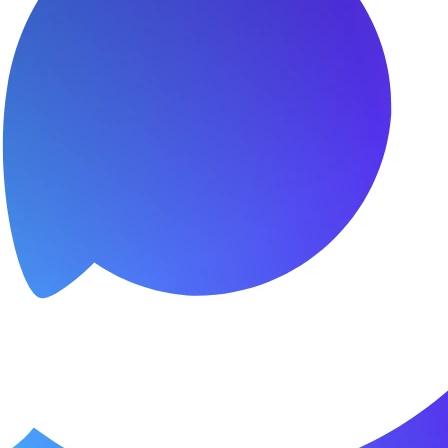
я.
о пунктуальны. Все сделано в срок и
Зачет