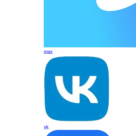
т, даже если играю и кино смотрю. Хороший мастер.
ественно. Цена устроила, оплатил картой. В целом прилична
е. Цены неделю мониторила - здесь самая адекватная стоим
max
ких нормальные мастера по айфонам здесь
ия 1 год, я доволен ремонтом
о. Спасибо большое
 доволен. Гарантия на подсветку 1 год. Рекомендую!
vk