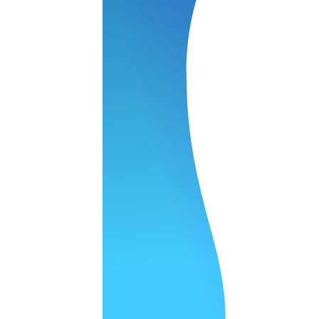
 качество супер.
 но нет. Все четко работает.
агональ. Ценник адекватный и гарантия год. Норм мастерска
а родном Я очень довольна
ельно объяснили и при выполнении ремонта были достаточн
о, на касания хорошо реагирует и картинка, как у родного. 
рестал с моей скидкой получилось вообще недорого