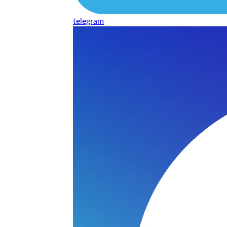
telegram
нь понравилось качество выполнения и цена не из космоса
сть, что сделали все аккуратно.
и хорошо и оплату картой принимают. Молодцы
нения работы соответствует моим ожиданиям полностью спа
часа -я в восторге.