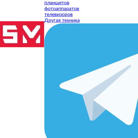
планшетов
фотоаппаратов
телевизоров
Другая техника