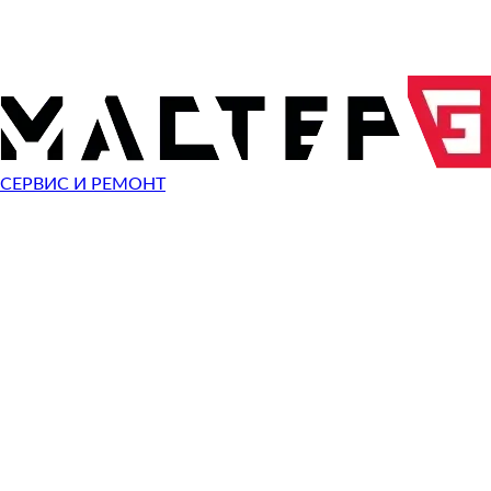
ОТПРАВИТЬ ЗАПРОС
Чиним неисправности
Sony NEX-3N
СЕРВИС И РЕМОНТ
Неисправность
Разбит экран
Починить
Разбито стекло
Починить
Не видит карту памяти
Починить
Не работает кнопка
Починить
Сломан разъем зарядки
Починить
Не фотографирует
Починить
Не фокусируется
Починить
Сломана кнопка спуска затвора
Починить
Не включается
Починить
Выключается
Починить