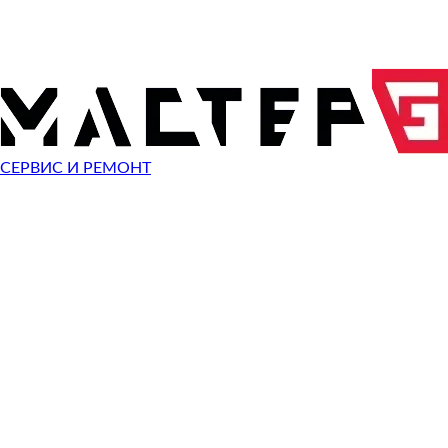
ОТПРАВИТЬ ЗАПРОС
Чиним неисправности
Sony A5000
СЕРВИС И РЕМОНТ
Неисправность
Разбит экран
Починить
Разбито стекло
Починить
Не видит карту памяти
Починить
Не работает кнопка
Починить
Сломан разъем зарядки
Починить
Не фотографирует
Починить
Не фокусируется
Починить
Сломана кнопка спуска затвора
Починить
Не включается
Починить
Выключается
Починить