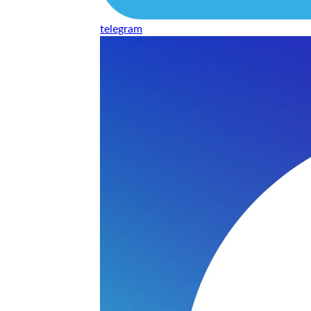
telegram
нь понравилось качество выполнения и цена не из космоса
сть, что сделали все аккуратно.
и хорошо и оплату картой принимают. Молодцы
нения работы соответствует моим ожиданиям полностью спа
часа -я в восторге.