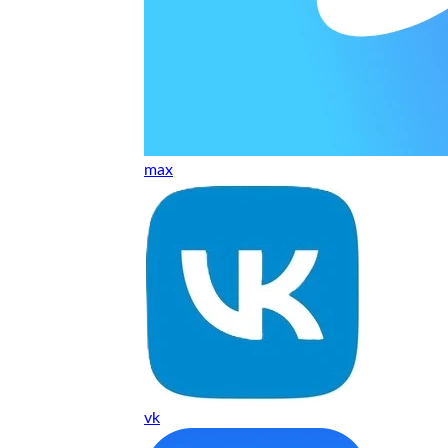
т, даже если играю и кино смотрю. Хороший мастер.
ественно. Цена устроила, оплатил картой. В целом прилична
е. Цены неделю мониторила - здесь самая адекватная стоим
max
ких нормальные мастера по айфонам здесь
ия 1 год, я доволен ремонтом
о. Спасибо большое
 доволен. Гарантия на подсветку 1 год. Рекомендую!
vk