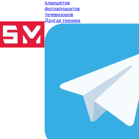
планшетов
фотоаппаратов
телевизоров
Другая техника