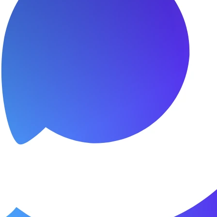
я.
о пунктуальны. Все сделано в срок и
Зачет