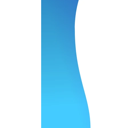
 качество супер.
 но нет. Все четко работает.
агональ. Ценник адекватный и гарантия год. Норм мастерска
а родном Я очень довольна
ельно объяснили и при выполнении ремонта были достаточн
о, на касания хорошо реагирует и картинка, как у родного. 
рестал с моей скидкой получилось вообще недорого