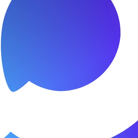
я.
о пунктуальны. Все сделано в срок и
Зачет