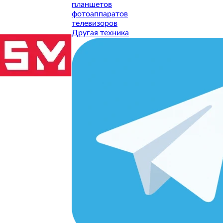
планшетов
фотоаппаратов
телевизоров
Другая техника