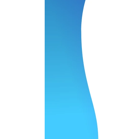
 качество супер.
 но нет. Все четко работает.
агональ. Ценник адекватный и гарантия год. Норм мастерска
а родном Я очень довольна
ельно объяснили и при выполнении ремонта были достаточн
о, на касания хорошо реагирует и картинка, как у родного. 
рестал с моей скидкой получилось вообще недорого