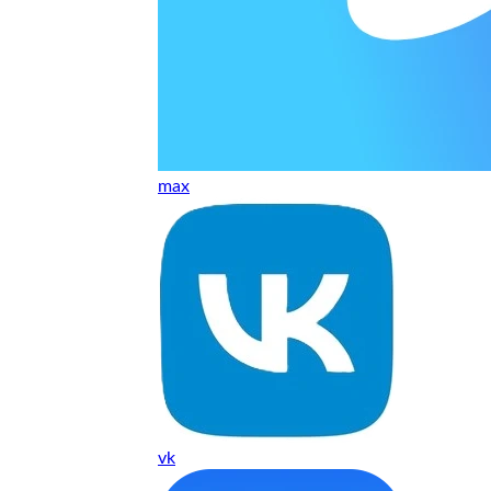
т, даже если играю и кино смотрю. Хороший мастер.
ественно. Цена устроила, оплатил картой. В целом прилична
е. Цены неделю мониторила - здесь самая адекватная стоим
max
ких нормальные мастера по айфонам здесь
ия 1 год, я доволен ремонтом
о. Спасибо большое
 доволен. Гарантия на подсветку 1 год. Рекомендую!
vk