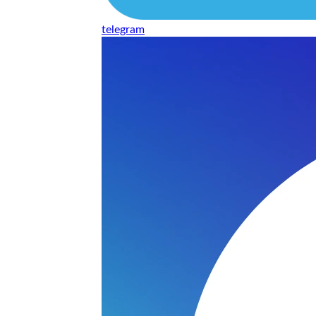
telegram
нь понравилось качество выполнения и цена не из космоса
сть, что сделали все аккуратно.
и хорошо и оплату картой принимают. Молодцы
нения работы соответствует моим ожиданиям полностью спа
часа -я в восторге.