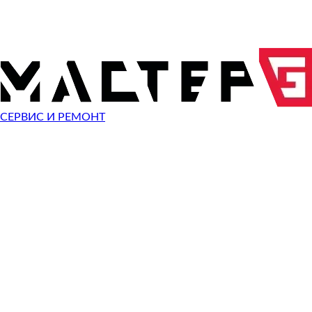
ОТПРАВИТЬ ЗАПРОС
Чиним неисправности
Pentax K10D
СЕРВИС И РЕМОНТ
Неисправность
Разбит экран
Починить
Разбито стекло
Починить
Не видит карту памяти
Починить
Не работает кнопка
Починить
Сломан разъем зарядки
Починить
Не фотографирует
Починить
Не фокусируется
Починить
Сломана кнопка спуска затвора
Починить
Не включается
Починить
Выключается
Починить