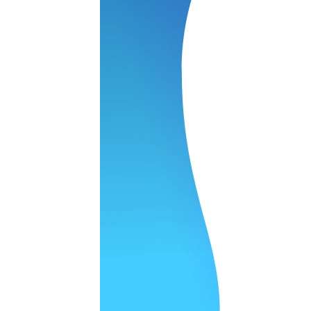
 качество супер.
 но нет. Все четко работает.
агональ. Ценник адекватный и гарантия год. Норм мастерска
а родном Я очень довольна
ельно объяснили и при выполнении ремонта были достаточн
о, на касания хорошо реагирует и картинка, как у родного. 
рестал с моей скидкой получилось вообще недорого