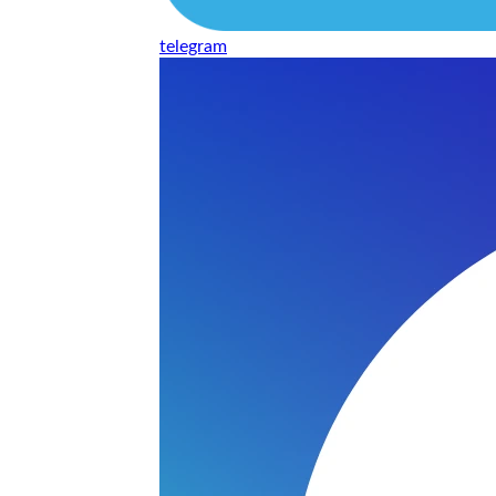
telegram
нь понравилось качество выполнения и цена не из космоса
сть, что сделали все аккуратно.
и хорошо и оплату картой принимают. Молодцы
нения работы соответствует моим ожиданиям полностью спа
часа -я в восторге.