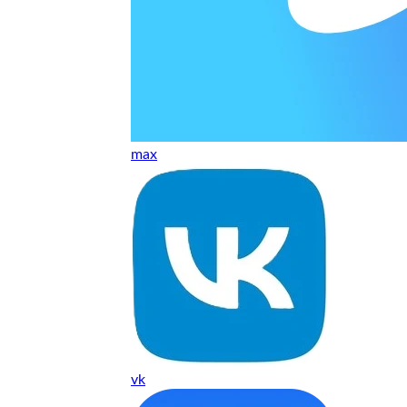
т, даже если играю и кино смотрю. Хороший мастер.
ественно. Цена устроила, оплатил картой. В целом прилична
е. Цены неделю мониторила - здесь самая адекватная стоим
max
ких нормальные мастера по айфонам здесь
ия 1 год, я доволен ремонтом
о. Спасибо большое
 доволен. Гарантия на подсветку 1 год. Рекомендую!
vk