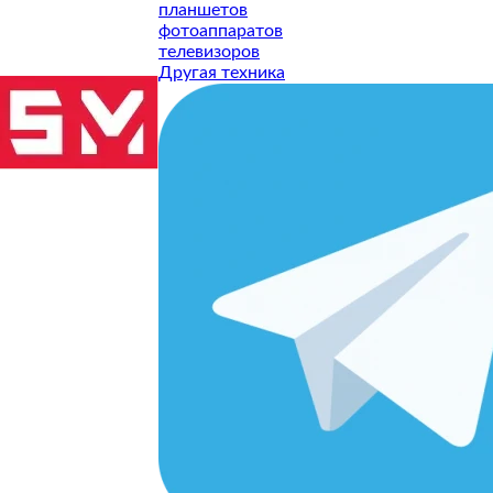
планшетов
фотоаппаратов
телевизоров
Другая техника