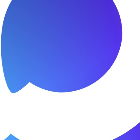
я.
о пунктуальны. Все сделано в срок и
Зачет