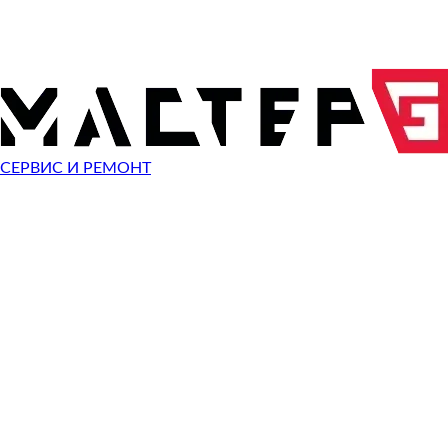
ОТПРАВИТЬ ЗАПРОС
Чиним неисправности
Pentax K-7
СЕРВИС И РЕМОНТ
Неисправность
Разбит экран
Починить
Разбито стекло
Починить
Не видит карту памяти
Починить
Не работает кнопка
Починить
Сломан разъем зарядки
Починить
Не фотографирует
Починить
Не фокусируется
Починить
Сломана кнопка спуска затвора
Починить
Не включается
Починить
Выключается
Починить