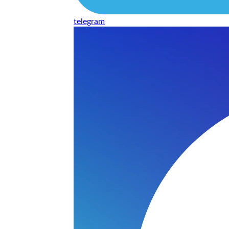
telegram
нь понравилось качество выполнения и цена не из космоса
сть, что сделали все аккуратно.
и хорошо и оплату картой принимают. Молодцы