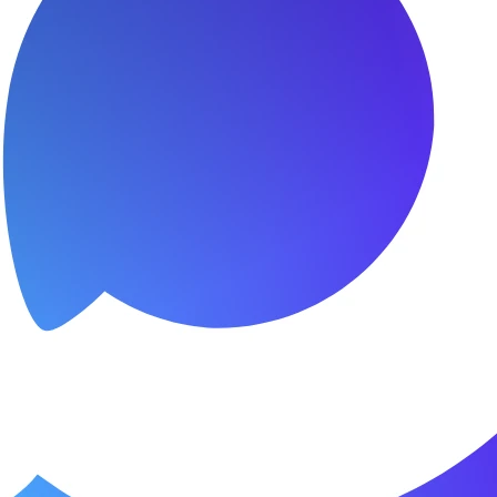
сибо за быстроту ремонта
я.