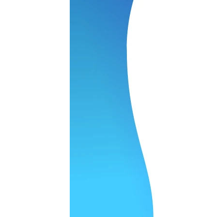
нения работы соответствует моим ожиданиям полностью спа
часа -я в восторге.
 качество супер.
 но нет. Все четко работает.
агональ. Ценник адекватный и гарантия год. Норм мастерска
а родном Я очень довольна