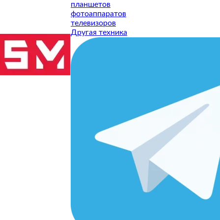
планшетов
фотоаппаратов
телевизоров
Другая техника
ТУ