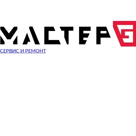
Показать все
10%
СКИДКА
НА РАБО
ПРИ ОБРАЩЕНИИ С САЙТА
СЕРВИС И РЕМОНТ
ОТПРАВИТЬ ЗАПРОС
Чиним неисправности
Olympus TG-5
Неисправность
Разбит экран
Починить
Разбито стекло
Починить
Не видит карту памяти
Починить
Не работает кнопка
Починить