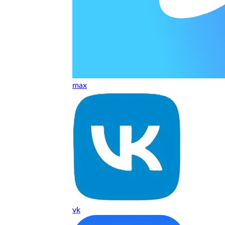
ельно объяснили и при выполнении ремонта были достаточн
о, на касания хорошо реагирует и картинка, как у родного. 
рестал с моей скидкой получилось вообще недорого
max
т, даже если играю и кино смотрю. Хороший мастер.
ественно. Цена устроила, оплатил картой. В целом прилична
е. Цены неделю мониторила - здесь самая адекватная стоим
ких нормальные мастера по айфонам здесь
vk
ия 1 год, я доволен ремонтом