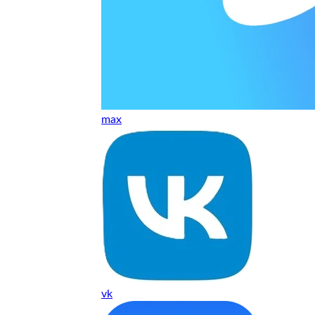
ельно объяснили и при выполнении ремонта были достаточн
о, на касания хорошо реагирует и картинка, как у родного. 
рестал с моей скидкой получилось вообще недорого
max
т, даже если играю и кино смотрю. Хороший мастер.
ественно. Цена устроила, оплатил картой. В целом прилична
е. Цены неделю мониторила - здесь самая адекватная стоим
ких нормальные мастера по айфонам здесь
vk
ия 1 год, я доволен ремонтом