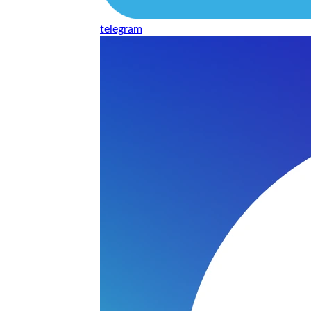
telegram
нь понравилось качество выполнения и цена не из космоса
сть, что сделали все аккуратно.
и хорошо и оплату картой принимают. Молодцы