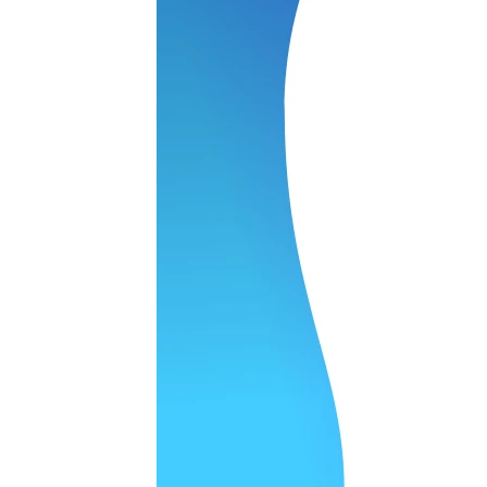
нения работы соответствует моим ожиданиям полностью спа
часа -я в восторге.
 качество супер.
 но нет. Все четко работает.
агональ. Ценник адекватный и гарантия год. Норм мастерска
а родном Я очень довольна