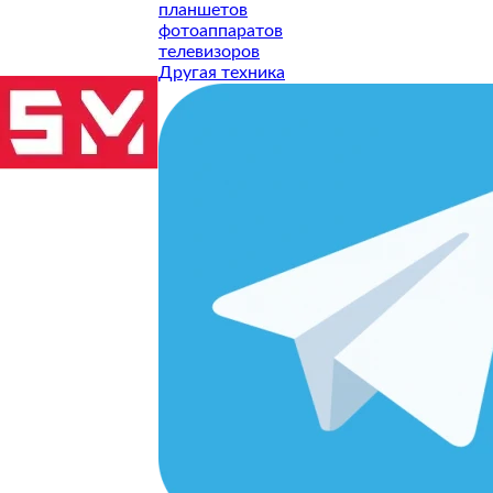
планшетов
фотоаппаратов
телевизоров
Другая техника
ТУ