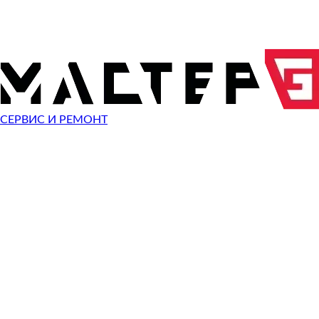
Показать все
10%
СКИДКА
НА РАБО
ПРИ ОБРАЩЕНИИ С САЙТА
СЕРВИС И РЕМОНТ
ОТПРАВИТЬ ЗАПРОС
Чиним неисправности
Olympus SP-100
Неисправность
Разбит экран
Починить
Разбито стекло
Починить
Не видит карту памяти
Починить
Не работает кнопка
Починить