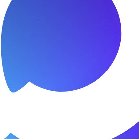
сибо за быстроту ремонта
я.