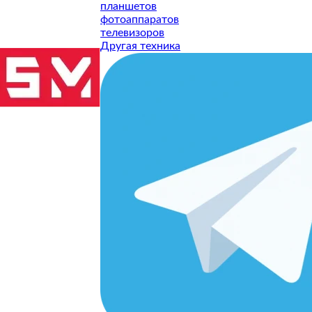
планшетов
фотоаппаратов
телевизоров
Другая техника
ТУ