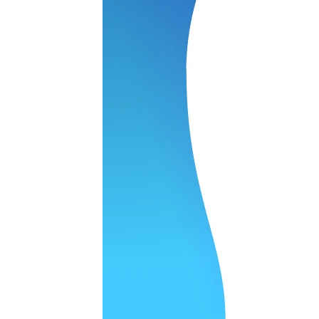
нения работы соответствует моим ожиданиям полностью спа
часа -я в восторге.
 качество супер.
 но нет. Все четко работает.
агональ. Ценник адекватный и гарантия год. Норм мастерска
а родном Я очень довольна