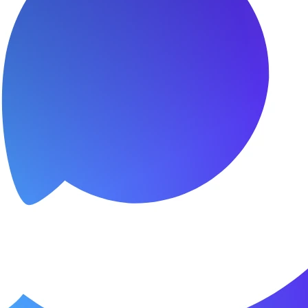
сибо за быстроту ремонта
я.