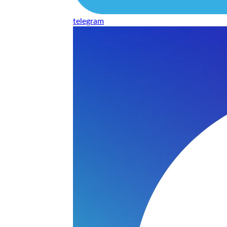
telegram
нь понравилось качество выполнения и цена не из космоса
сть, что сделали все аккуратно.
и хорошо и оплату картой принимают. Молодцы