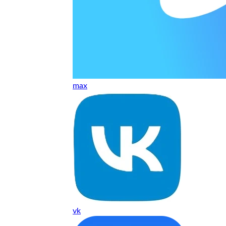
ельно объяснили и при выполнении ремонта были достаточн
о, на касания хорошо реагирует и картинка, как у родного. 
рестал с моей скидкой получилось вообще недорого
max
т, даже если играю и кино смотрю. Хороший мастер.
ественно. Цена устроила, оплатил картой. В целом прилична
е. Цены неделю мониторила - здесь самая адекватная стоим
ких нормальные мастера по айфонам здесь
vk
ия 1 год, я доволен ремонтом