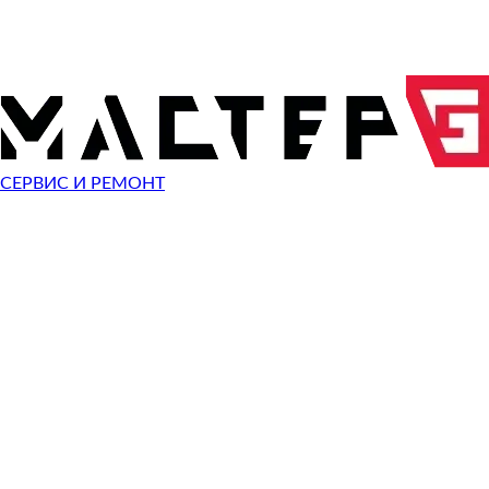
Показать все
10%
СКИДКА
НА РАБО
ПРИ ОБРАЩЕНИИ С САЙТА
СЕРВИС И РЕМОНТ
ОТПРАВИТЬ ЗАПРОС
Чиним неисправности
Olympus Mju mini Digital
Неисправность
Разбит экран
Починить
Разбито стекло
Починить
Не видит карту памяти
Починить
Не работает кнопка
Починить