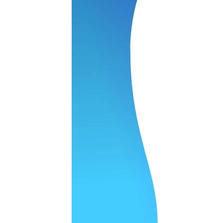
нения работы соответствует моим ожиданиям полностью спа
часа -я в восторге.
 качество супер.
 но нет. Все четко работает.
агональ. Ценник адекватный и гарантия год. Норм мастерска
а родном Я очень довольна