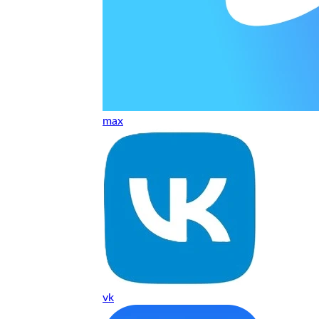
ельно объяснили и при выполнении ремонта были достаточн
о, на касания хорошо реагирует и картинка, как у родного. 
рестал с моей скидкой получилось вообще недорого
max
т, даже если играю и кино смотрю. Хороший мастер.
ественно. Цена устроила, оплатил картой. В целом прилична
е. Цены неделю мониторила - здесь самая адекватная стоим
ких нормальные мастера по айфонам здесь
vk
ия 1 год, я доволен ремонтом