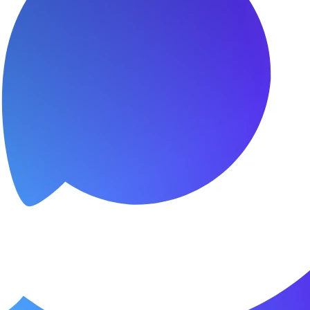
сибо за быстроту ремонта
я.