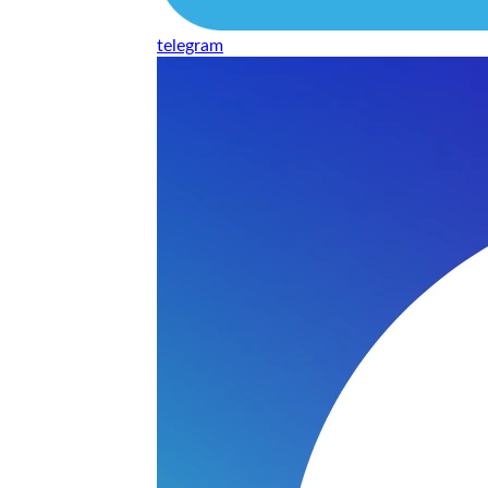
telegram
нь понравилось качество выполнения и цена не из космоса
сть, что сделали все аккуратно.
и хорошо и оплату картой принимают. Молодцы