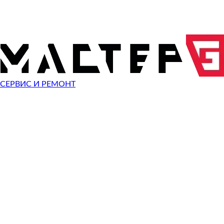
Показать все
10%
СКИДКА
НА РАБО
ПРИ ОБРАЩЕНИИ С САЙТА
СЕРВИС И РЕМОНТ
ОТПРАВИТЬ ЗАПРОС
Чиним неисправности
Olympus Mju 1050 SW
Неисправность
Разбит экран
Починить
Разбито стекло
Починить
Не видит карту памяти
Починить
Не работает кнопка
Починить