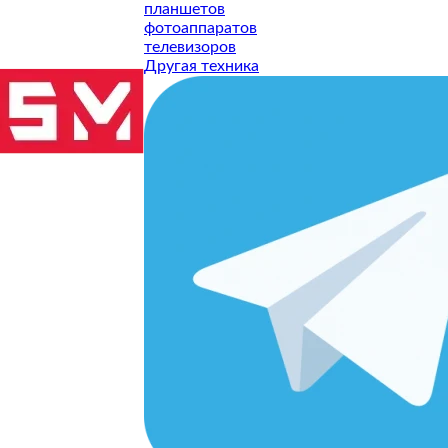
планшетов
фотоаппаратов
телевизоров
Другая техника
ТУ