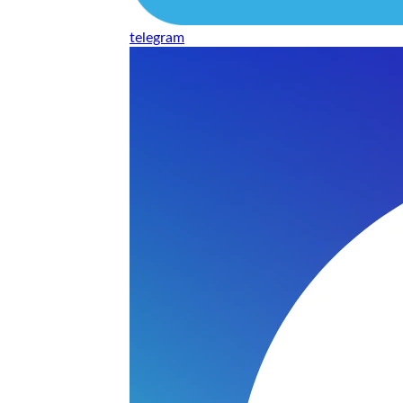
telegram
нь понравилось качество выполнения и цена не из космоса
сть, что сделали все аккуратно.
и хорошо и оплату картой принимают. Молодцы
нения работы соответствует моим ожиданиям полностью спа
часа -я в восторге.