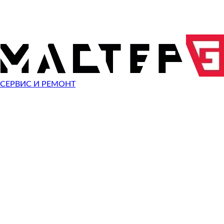
ОТПРАВИТЬ ЗАПРОС
Чиним неисправности
Nikon Coolpix AW110
СЕРВИС И РЕМОНТ
Неисправность
Разбит экран
Починить
Разбито стекло
Починить
Не видит карту памяти
Починить
Не работает кнопка
Починить
Сломан разъем зарядки
Починить
Не фотографирует
Починить
Не фокусируется
Починить
Сломана кнопка спуска затвора
Починить
Не включается
Починить
Выключается
Починить