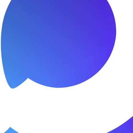
я.
о пунктуальны. Все сделано в срок и
Зачет