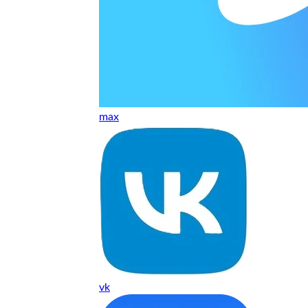
т, даже если играю и кино смотрю. Хороший мастер.
ественно. Цена устроила, оплатил картой. В целом прилична
е. Цены неделю мониторила - здесь самая адекватная стоим
max
ких нормальные мастера по айфонам здесь
ия 1 год, я доволен ремонтом
о. Спасибо большое
 доволен. Гарантия на подсветку 1 год. Рекомендую!
vk