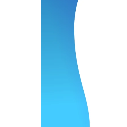
 качество супер.
 но нет. Все четко работает.
агональ. Ценник адекватный и гарантия год. Норм мастерска
а родном Я очень довольна
ельно объяснили и при выполнении ремонта были достаточн
о, на касания хорошо реагирует и картинка, как у родного. 
рестал с моей скидкой получилось вообще недорого