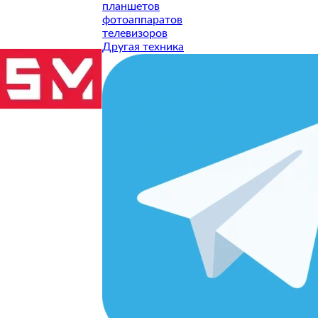
планшетов
фотоаппаратов
телевизоров
Другая техника