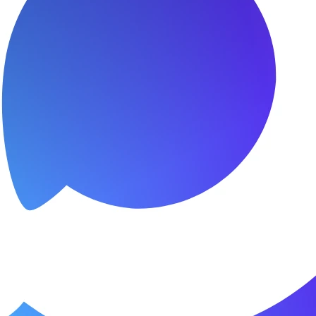
я.
о пунктуальны. Все сделано в срок и
Зачет