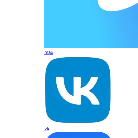
т, даже если играю и кино смотрю. Хороший мастер.
ественно. Цена устроила, оплатил картой. В целом прилична
е. Цены неделю мониторила - здесь самая адекватная стоим
max
ких нормальные мастера по айфонам здесь
ия 1 год, я доволен ремонтом
о. Спасибо большое
 доволен. Гарантия на подсветку 1 год. Рекомендую!
vk