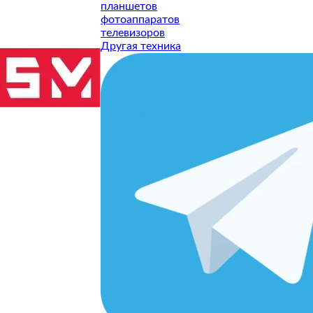
планшетов
фотоаппаратов
телевизоров
Другая техника