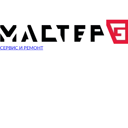
ОТПРАВИТЬ ЗАПРОС
Чиним неисправности
Nikon 1 S1
СЕРВИС И РЕМОНТ
Неисправность
Разбит экран
Починить
Разбито стекло
Починить
Не видит карту памяти
Починить
Не работает кнопка
Починить
Сломан разъем зарядки
Починить
Не фотографирует
Починить
Не фокусируется
Починить
Сломана кнопка спуска затвора
Починить
Не включается
Починить
Выключается
Починить