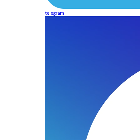
telegram
нь понравилось качество выполнения и цена не из космоса
сть, что сделали все аккуратно.
и хорошо и оплату картой принимают. Молодцы
нения работы соответствует моим ожиданиям полностью спа
часа -я в восторге.