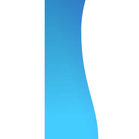
 качество супер.
 но нет. Все четко работает.
агональ. Ценник адекватный и гарантия год. Норм мастерска
а родном Я очень довольна
ельно объяснили и при выполнении ремонта были достаточн
о, на касания хорошо реагирует и картинка, как у родного. 
рестал с моей скидкой получилось вообще недорого