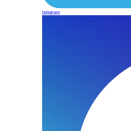
telegram
нь понравилось качество выполнения и цена не из космоса
сть, что сделали все аккуратно.
и хорошо и оплату картой принимают. Молодцы
нения работы соответствует моим ожиданиям полностью спа
часа -я в восторге.