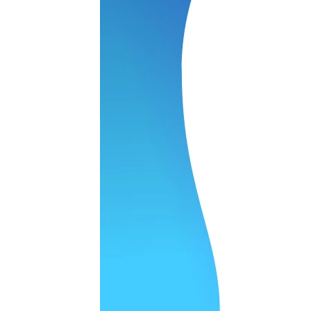
 качество супер.
 но нет. Все четко работает.
агональ. Ценник адекватный и гарантия год. Норм мастерска
а родном Я очень довольна
ельно объяснили и при выполнении ремонта были достаточн
о, на касания хорошо реагирует и картинка, как у родного. 
рестал с моей скидкой получилось вообще недорого