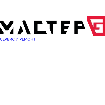
ОТПРАВИТЬ ЗАПРОС
Чиним неисправности
Kodak EasyShare C135
СЕРВИС И РЕМОНТ
Неисправность
Разбит экран
Починить
Разбито стекло
Починить
Не видит карту памяти
Починить
Не работает кнопка
Починить
Сломан разъем зарядки
Починить
Не фотографирует
Починить
Не фокусируется
Починить
Сломана кнопка спуска затвора
Починить
Не включается
Починить
Выключается
Починить