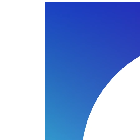
E C135