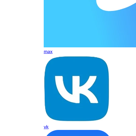
т, даже если играю и кино смотрю. Хороший мастер.
ественно. Цена устроила, оплатил картой. В целом прилична
е. Цены неделю мониторила - здесь самая адекватная стоим
max
ких нормальные мастера по айфонам здесь
ия 1 год, я доволен ремонтом
о. Спасибо большое
 доволен. Гарантия на подсветку 1 год. Рекомендую!
vk