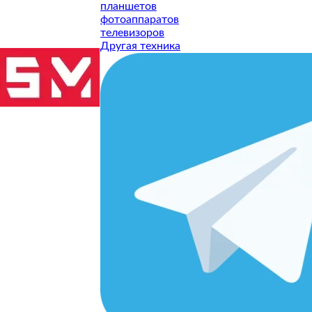
планшетов
фотоаппаратов
телевизоров
Другая техника