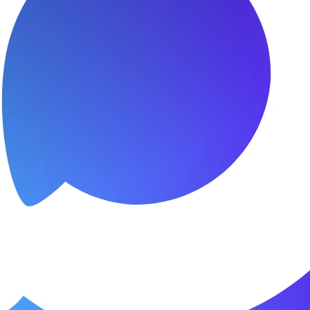
я.
о пунктуальны. Все сделано в срок и
Зачет