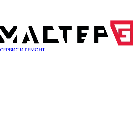
ОТПРАВИТЬ ЗАПРОС
Чиним неисправности
Fujifilm FinePix X-E2
СЕРВИС И РЕМОНТ
Неисправность
Разбит экран
Починить
Разбито стекло
Починить
Не видит карту памяти
Починить
Не работает кнопка
Починить
Сломан разъем зарядки
Починить
Не фотографирует
Починить
Не фокусируется
Починить
Сломана кнопка спуска затвора
Починить
Не включается
Починить
Выключается
Починить