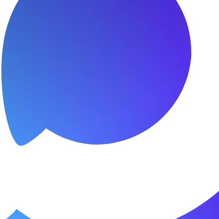
я.
о пунктуальны. Все сделано в срок и
Зачет