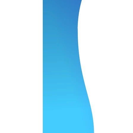
 качество супер.
 но нет. Все четко работает.
агональ. Ценник адекватный и гарантия год. Норм мастерска
а родном Я очень довольна
ельно объяснили и при выполнении ремонта были достаточн
о, на касания хорошо реагирует и картинка, как у родного. 
рестал с моей скидкой получилось вообще недорого