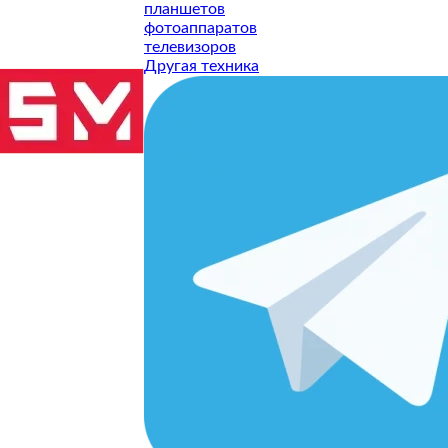
планшетов
фотоаппаратов
телевизоров
Другая техника