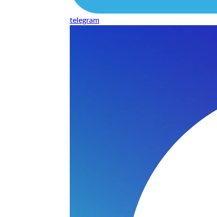
telegram
нь понравилось качество выполнения и цена не из космоса
сть, что сделали все аккуратно.
и хорошо и оплату картой принимают. Молодцы
нения работы соответствует моим ожиданиям полностью спа
часа -я в восторге.