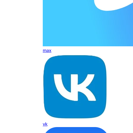
т, даже если играю и кино смотрю. Хороший мастер.
ественно. Цена устроила, оплатил картой. В целом прилична
е. Цены неделю мониторила - здесь самая адекватная стоим
max
ких нормальные мастера по айфонам здесь
ия 1 год, я доволен ремонтом
о. Спасибо большое
 доволен. Гарантия на подсветку 1 год. Рекомендую!
vk