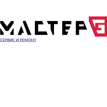
ОТПРАВИТЬ ЗАПРОС
Чиним неисправности
Fujifilm FinePix S5600
СЕРВИС И РЕМОНТ
Неисправность
Разбит экран
Починить
Разбито стекло
Починить
Не видит карту памяти
Починить
Не работает кнопка
Починить
Сломан разъем зарядки
Починить
Не фотографирует
Починить
Не фокусируется
Починить
Сломана кнопка спуска затвора
Починить
Не включается
Починить
Выключается
Починить