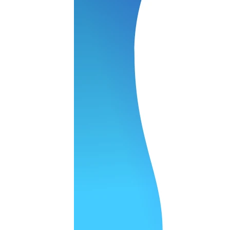
 качество супер.
 но нет. Все четко работает.
агональ. Ценник адекватный и гарантия год. Норм мастерска
а родном Я очень довольна
ельно объяснили и при выполнении ремонта были достаточн
о, на касания хорошо реагирует и картинка, как у родного. 
рестал с моей скидкой получилось вообще недорого