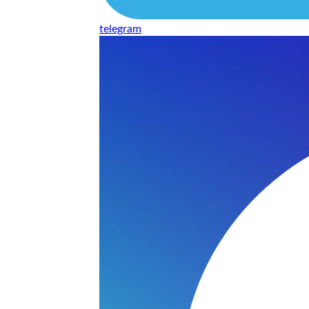
telegram
нь понравилось качество выполнения и цена не из космоса
сть, что сделали все аккуратно.
и хорошо и оплату картой принимают. Молодцы
нения работы соответствует моим ожиданиям полностью спа
часа -я в восторге.