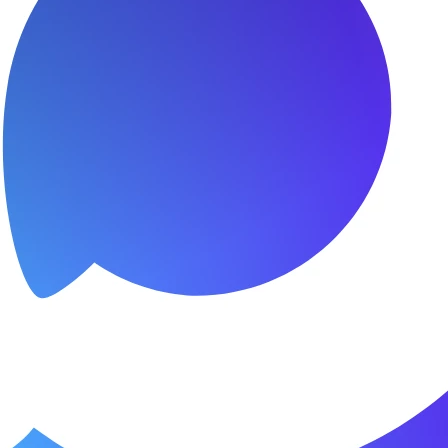
я.
о пунктуальны. Все сделано в срок и
Зачет