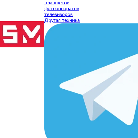
планшетов
фотоаппаратов
телевизоров
Другая техника