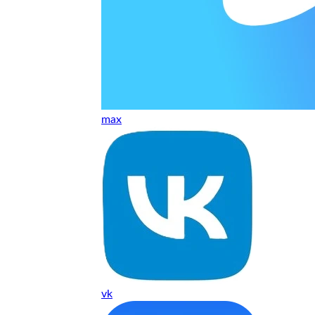
т, даже если играю и кино смотрю. Хороший мастер.
ественно. Цена устроила, оплатил картой. В целом прилична
е. Цены неделю мониторила - здесь самая адекватная стоим
max
ких нормальные мастера по айфонам здесь
ия 1 год, я доволен ремонтом
о. Спасибо большое
 доволен. Гарантия на подсветку 1 год. Рекомендую!
vk