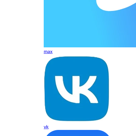
т, даже если играю и кино смотрю. Хороший мастер.
ественно. Цена устроила, оплатил картой. В целом прилична
е. Цены неделю мониторила - здесь самая адекватная стоим
max
ких нормальные мастера по айфонам здесь
ия 1 год, я доволен ремонтом
о. Спасибо большое
 доволен. Гарантия на подсветку 1 год. Рекомендую!
vk