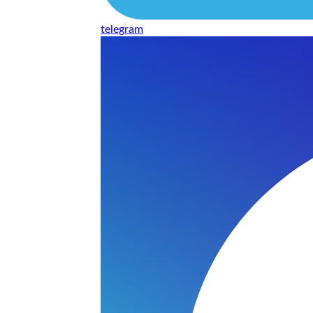
telegram
нь понравилось качество выполнения и цена не из космоса
сть, что сделали все аккуратно.
и хорошо и оплату картой принимают. Молодцы
нения работы соответствует моим ожиданиям полностью спа
часа -я в восторге.