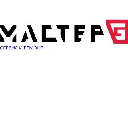
ОТПРАВИТЬ ЗАПРОС
Чиним неисправности
Casio Exilim EX-ZR5100
СЕРВИС И РЕМОНТ
Неисправность
Разбит экран
Починить
Разбито стекло
Починить
Не видит карту памяти
Починить
Не работает кнопка
Починить
Сломан разъем зарядки
Починить
Не фотографирует
Починить
Не фокусируется
Починить
Сломана кнопка спуска затвора
Починить
Не включается
Починить
Выключается
Починить