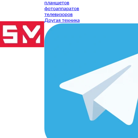
планшетов
фотоаппаратов
телевизоров
Другая техника