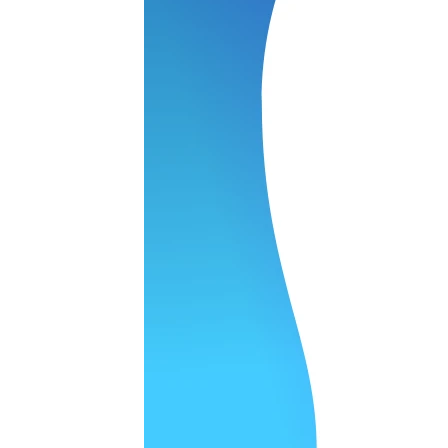
 качество супер.
 но нет. Все четко работает.
агональ. Ценник адекватный и гарантия год. Норм мастерска
а родном Я очень довольна
ельно объяснили и при выполнении ремонта были достаточн
о, на касания хорошо реагирует и картинка, как у родного. 
рестал с моей скидкой получилось вообще недорого