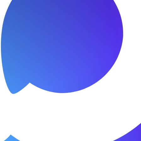
я.
о пунктуальны. Все сделано в срок и
Зачет