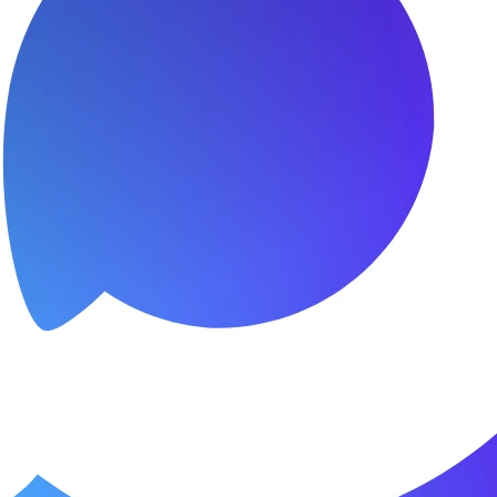
я.
о пунктуальны. Все сделано в срок и
Зачет