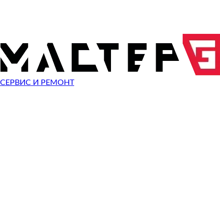
ОТПРАВИТЬ ЗАПРОС
Чиним неисправности
Canon EOS M5
СЕРВИС И РЕМОНТ
Неисправность
Разбит экран
Починить
Разбито стекло
Починить
Не видит карту памяти
Починить
Не работает кнопка
Починить
Сломан разъем зарядки
Починить
Не фотографирует
Починить
Не фокусируется
Починить
Сломана кнопка спуска затвора
Починить
Не включается
Починить
Выключается
Починить