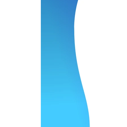
 качество супер.
 но нет. Все четко работает.
агональ. Ценник адекватный и гарантия год. Норм мастерска
а родном Я очень довольна
ельно объяснили и при выполнении ремонта были достаточн
о, на касания хорошо реагирует и картинка, как у родного. 
рестал с моей скидкой получилось вообще недорого