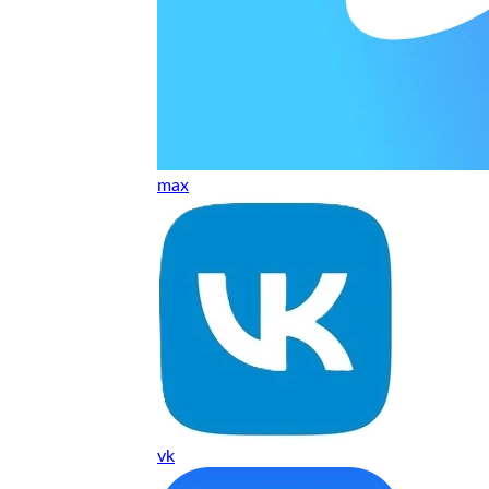
т, даже если играю и кино смотрю. Хороший мастер.
ественно. Цена устроила, оплатил картой. В целом прилична
е. Цены неделю мониторила - здесь самая адекватная стоим
max
ких нормальные мастера по айфонам здесь
ия 1 год, я доволен ремонтом
о. Спасибо большое
 доволен. Гарантия на подсветку 1 год. Рекомендую!
vk