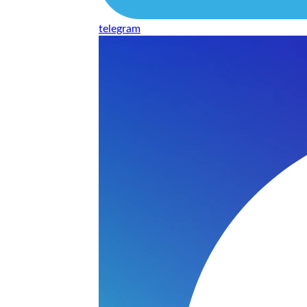
telegram
нь понравилось качество выполнения и цена не из космоса
сть, что сделали все аккуратно.
и хорошо и оплату картой принимают. Молодцы
нения работы соответствует моим ожиданиям полностью спа
часа -я в восторге.