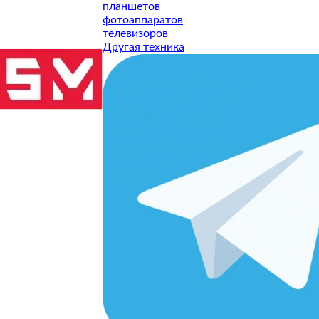
планшетов
фотоаппаратов
телевизоров
Другая техника