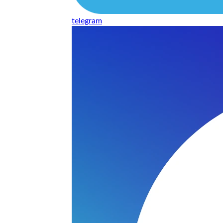
telegram
нь понравилось качество выполнения и цена не из космоса
сть, что сделали все аккуратно.
и хорошо и оплату картой принимают. Молодцы
нения работы соответствует моим ожиданиям полностью спа
часа -я в восторге.