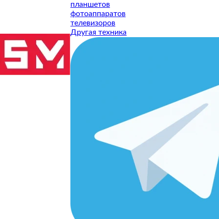
планшетов
фотоаппаратов
телевизоров
Другая техника