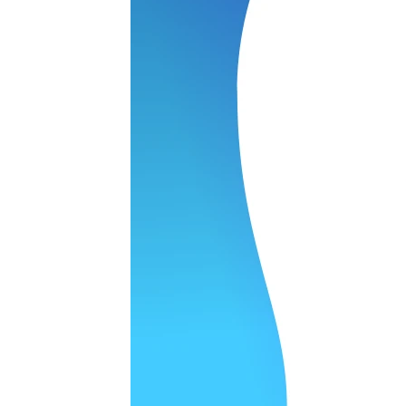
 качество супер.
 но нет. Все четко работает.
агональ. Ценник адекватный и гарантия год. Норм мастерска
а родном Я очень довольна
ельно объяснили и при выполнении ремонта были достаточн
о, на касания хорошо реагирует и картинка, как у родного. 
рестал с моей скидкой получилось вообще недорого