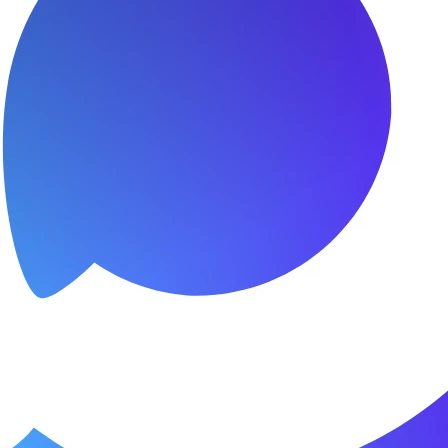
я.
о пунктуальны. Все сделано в срок и
Зачет