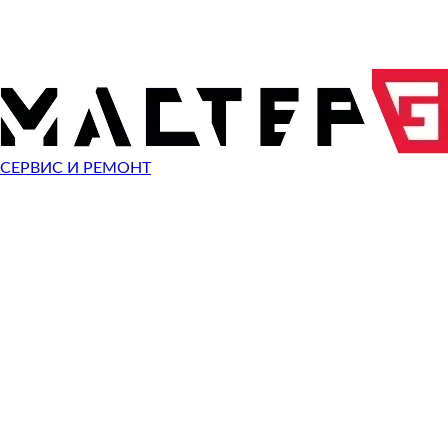
ОТПРАВИТЬ ЗАПРОС
Чиним неисправности
Canon IXUS 132 HS
СЕРВИС И РЕМОНТ
Неисправность
Разбит экран
Починить
Разбито стекло
Починить
Не видит карту памяти
Починить
Не работает кнопка
Починить
Сломан разъем зарядки
Починить
Не фотографирует
Починить
Не фокусируется
Починить
Сломана кнопка спуска затвора
Починить
Не включается
Починить
Выключается
Починить