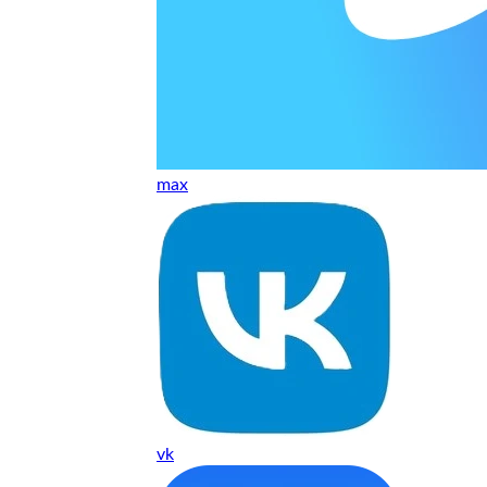
т, даже если играю и кино смотрю. Хороший мастер.
ественно. Цена устроила, оплатил картой. В целом прилична
е. Цены неделю мониторила - здесь самая адекватная стоим
max
ких нормальные мастера по айфонам здесь
ия 1 год, я доволен ремонтом
о. Спасибо большое
 доволен. Гарантия на подсветку 1 год. Рекомендую!
vk