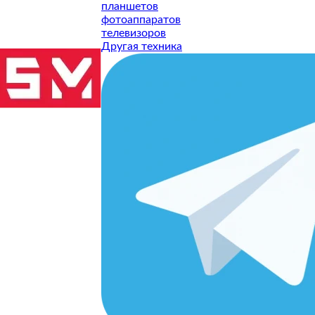
планшетов
фотоаппаратов
телевизоров
Другая техника