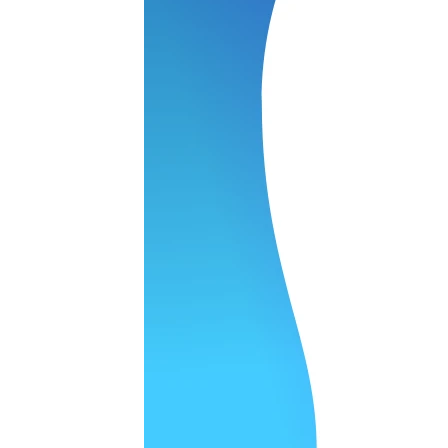
 качество супер.
 но нет. Все четко работает.
агональ. Ценник адекватный и гарантия год. Норм мастерска
а родном Я очень довольна
ельно объяснили и при выполнении ремонта были достаточн
о, на касания хорошо реагирует и картинка, как у родного. 
рестал с моей скидкой получилось вообще недорого