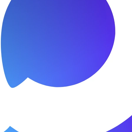
я.
о пунктуальны. Все сделано в срок и
Зачет