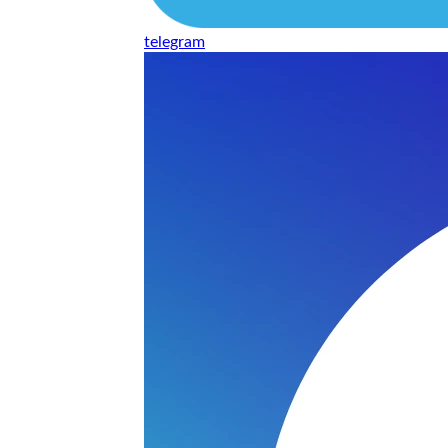
telegram
нь понравилось качество выполнения и цена не из космоса
сть, что сделали все аккуратно.
и хорошо и оплату картой принимают. Молодцы
нения работы соответствует моим ожиданиям полностью спа
часа -я в восторге.