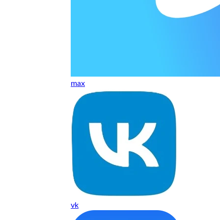
т, даже если играю и кино смотрю. Хороший мастер.
ественно. Цена устроила, оплатил картой. В целом прилична
е. Цены неделю мониторила - здесь самая адекватная стоим
max
ких нормальные мастера по айфонам здесь
ия 1 год, я доволен ремонтом
о. Спасибо большое
 доволен. Гарантия на подсветку 1 год. Рекомендую!
vk