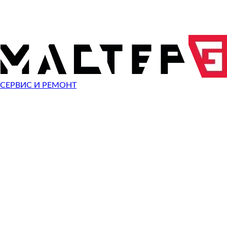
ОТПРАВИТЬ ЗАПРОС
Чиним неисправности
Canon EOS 1200D
СЕРВИС И РЕМОНТ
Неисправность
Разбит экран
Починить
Разбито стекло
Починить
Не видит карту памяти
Починить
Не работает кнопка
Починить
Сломан разъем зарядки
Починить
Не фотографирует
Починить
Не фокусируется
Починить
Сломана кнопка спуска затвора
Починить
Не включается
Починить
Выключается
Починить