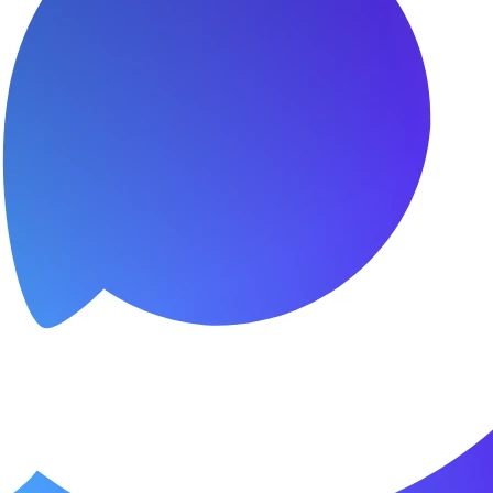
я.
о пунктуальны. Все сделано в срок и
Зачет