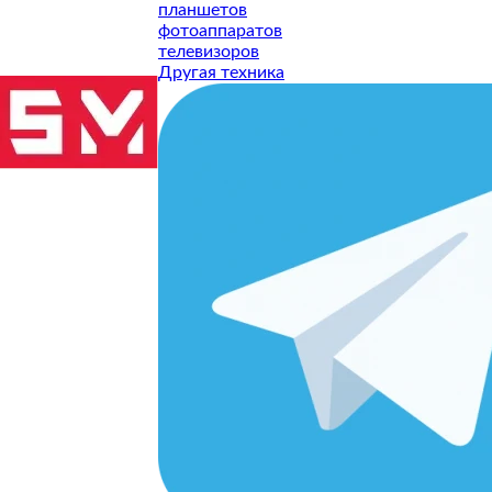
планшетов
фотоаппаратов
телевизоров
Другая техника