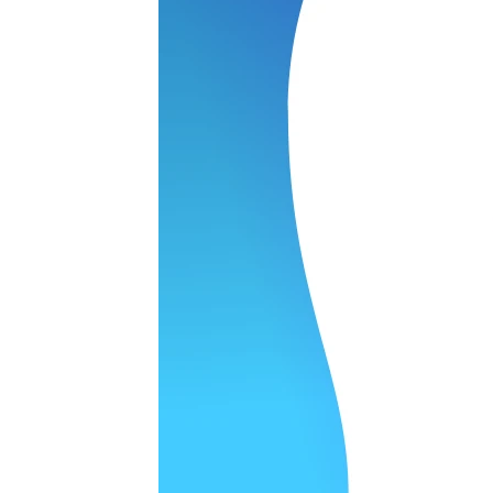
 качество супер.
 но нет. Все четко работает.
агональ. Ценник адекватный и гарантия год. Норм мастерска
а родном Я очень довольна
ельно объяснили и при выполнении ремонта были достаточн
о, на касания хорошо реагирует и картинка, как у родного. 
рестал с моей скидкой получилось вообще недорого