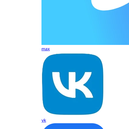
т, даже если играю и кино смотрю. Хороший мастер.
ественно. Цена устроила, оплатил картой. В целом прилична
е. Цены неделю мониторила - здесь самая адекватная стоим
max
ких нормальные мастера по айфонам здесь
ия 1 год, я доволен ремонтом
о. Спасибо большое
 доволен. Гарантия на подсветку 1 год. Рекомендую!
vk