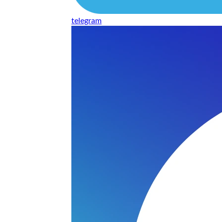
telegram
нь понравилось качество выполнения и цена не из космоса
сть, что сделали все аккуратно.
и хорошо и оплату картой принимают. Молодцы
нения работы соответствует моим ожиданиям полностью спа
часа -я в восторге.