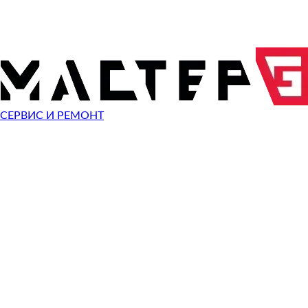
ОТПРАВИТЬ ЗАПРОС
Чиним неисправности
Samsung X360
СЕРВИС И РЕМОНТ
Неисправность
Разбит экран
Починить
Не работает клавиатура
Починить
Не включается
Починить
Не загружается система
Починить
Сломан разъем зарядки
Починить
Сломана кнопка
Починить
Не заряжается
Починить
Не помню пароль
Починить
Ошибка операционной системы
Починить
Синий экран
Починить