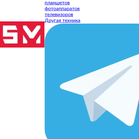
планшетов
фотоаппаратов
телевизоров
Другая техника