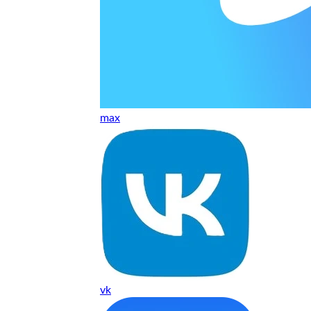
т, даже если играю и кино смотрю. Хороший мастер.
ественно. Цена устроила, оплатил картой. В целом прилична
е. Цены неделю мониторила - здесь самая адекватная стоим
max
ких нормальные мастера по айфонам здесь
ия 1 год, я доволен ремонтом
о. Спасибо большое
 доволен. Гарантия на подсветку 1 год. Рекомендую!
vk