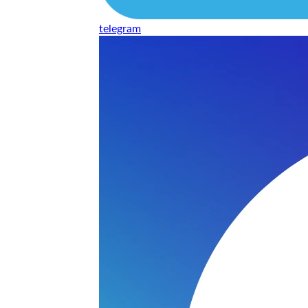
telegram
нь понравилось качество выполнения и цена не из космоса
сть, что сделали все аккуратно.
и хорошо и оплату картой принимают. Молодцы
нения работы соответствует моим ожиданиям полностью спа
часа -я в восторге.