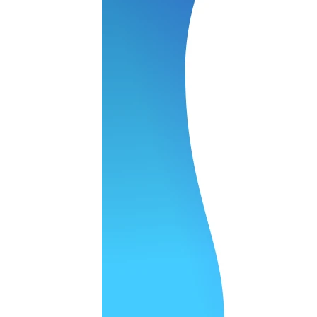
 качество супер.
 но нет. Все четко работает.
агональ. Ценник адекватный и гарантия год. Норм мастерска
а родном Я очень довольна
ельно объяснили и при выполнении ремонта были достаточн
о, на касания хорошо реагирует и картинка, как у родного. 
рестал с моей скидкой получилось вообще недорого