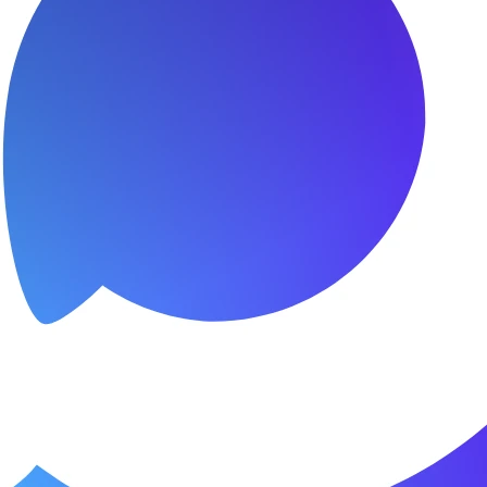
я.
о пунктуальны. Все сделано в срок и
Зачет