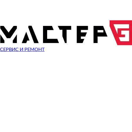
ОТПРАВИТЬ ЗАПРОС
Чиним неисправности
Samsung QX310
СЕРВИС И РЕМОНТ
Неисправность
Разбит экран
Починить
Не работает клавиатура
Починить
Не включается
Починить
Не загружается система
Починить
Сломан разъем зарядки
Починить
Сломана кнопка
Починить
Не заряжается
Починить
Не помню пароль
Починить
Ошибка операционной системы
Починить
Синий экран
Починить