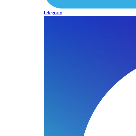
еисправности
telegram
и комплектующих
ов
но делается с вашим устройством
dows, Office, драйверов и другое программное обслуживан
 полной диагностикой всех систем.
- вернём ваш ноутбук Machcreator к жизни и полной произ
ТУ