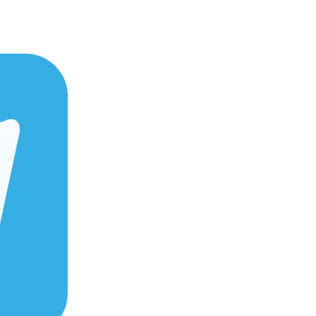
сервисный центр в Нижнем Новгороде
нентов охлаждения.
Чистка системы
ие помогает избежать критических
 аккуратности и понимания специфики
ошенная батарея не только сокращает