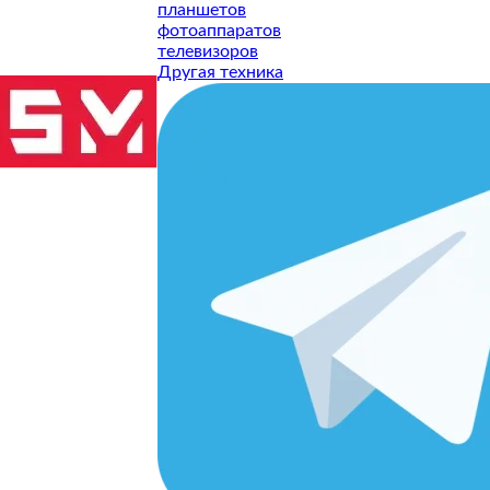
планшетов
ированного обслуживания и своевременного ремонта. Наш 
фотоаппаратов
tor любой сложности.
телевизоров
Другая техника
И НАШИ РЕШЕНИЯ
лкиваются с перегревом системы и выходом из строя компо
бованных услуг для этих ноутбуков. Регулярное обслуживан
.
Замена матрицы
на ноутбуках Machcreator требует особой
и учитываем особенности каждой конфигурации.
ли ноутбук активно используется в автономном режиме. Изн
мпоненты системы.
ВИСНЫЙ ЦЕНТР
для работы, поэтому предлагаем: