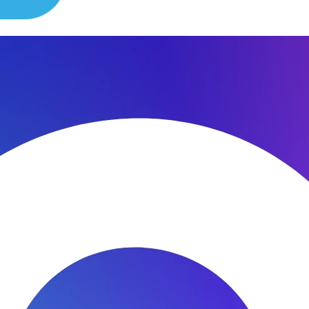
ие. Если ваш Machcreator пострадал
водительности.