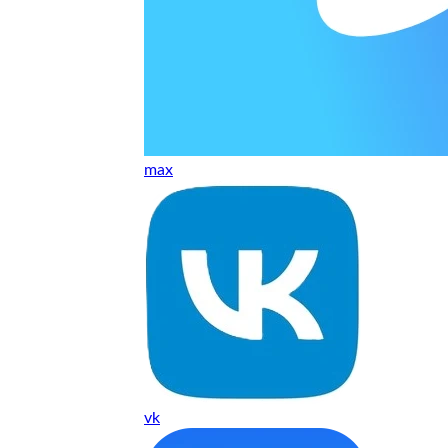
нь понравилось качество выполнения и цена не из космоса
сть, что сделали все аккуратно.
max
и хорошо и оплату картой принимают. Молодцы
нения работы соответствует моим ожиданиям полностью спа
часа -я в восторге.
 качество супер.
 но нет. Все четко работает.
vk