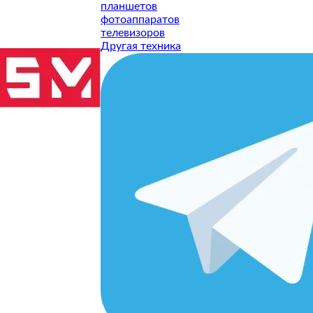
планшетов
фотоаппаратов
телевизоров
Другая техника