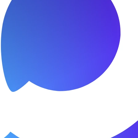
я.
о пунктуальны. Все сделано в срок и
Зачет