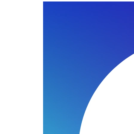
D X240S