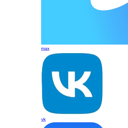
т, даже если играю и кино смотрю. Хороший мастер.
ественно. Цена устроила, оплатил картой. В целом прилична
е. Цены неделю мониторила - здесь самая адекватная стоим
max
ких нормальные мастера по айфонам здесь
ия 1 год, я доволен ремонтом
о. Спасибо большое
 доволен. Гарантия на подсветку 1 год. Рекомендую!
vk