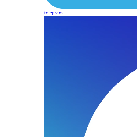
telegram
нь понравилось качество выполнения и цена не из космоса
сть, что сделали все аккуратно.
и хорошо и оплату картой принимают. Молодцы
нения работы соответствует моим ожиданиям полностью спа
часа -я в восторге.