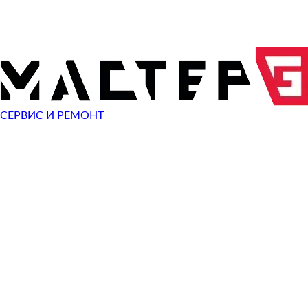
ОТПРАВИТЬ ЗАПРОС
Чиним неисправности
Lenovo ThinkPad X240s
СЕРВИС И РЕМОНТ
Неисправность
Разбит экран
Починить
Не работает клавиатура
Починить
Не включается
Починить
Не загружается система
Починить
Сломан разъем зарядки
Починить
Сломана кнопка
Починить
Не заряжается
Починить
Не помню пароль
Починить
Ошибка операционной системы
Починить
Синий экран
Починить