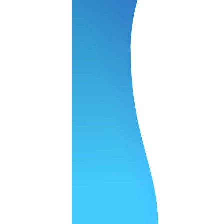
 качество супер.
 но нет. Все четко работает.
агональ. Ценник адекватный и гарантия год. Норм мастерска
а родном Я очень довольна
ельно объяснили и при выполнении ремонта были достаточн
о, на касания хорошо реагирует и картинка, как у родного. 
рестал с моей скидкой получилось вообще недорого