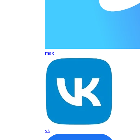
т, даже если играю и кино смотрю. Хороший мастер.
ественно. Цена устроила, оплатил картой. В целом прилична
е. Цены неделю мониторила - здесь самая адекватная стоим
max
ких нормальные мастера по айфонам здесь
ия 1 год, я доволен ремонтом
о. Спасибо большое
 доволен. Гарантия на подсветку 1 год. Рекомендую!
vk