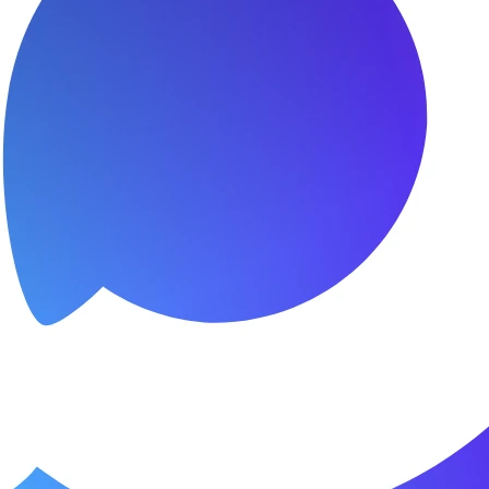
я.
о пунктуальны. Все сделано в срок и
Зачет