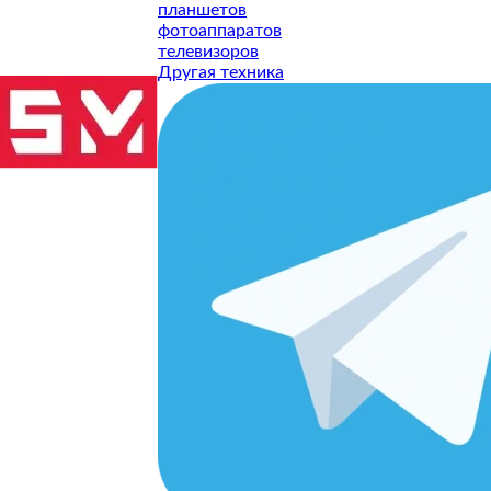
планшетов
фотоаппаратов
телевизоров
Другая техника