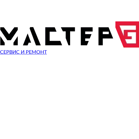
ОТПРАВИТЬ ЗАПРОС
Чиним неисправности
Asus Eee PC 1000
СЕРВИС И РЕМОНТ
Неисправность
Разбит экран
Починить
Не работает клавиатура
Починить
Не включается
Починить
Не загружается система
Починить
Сломан разъем зарядки
Починить
Сломана кнопка
Починить
Не заряжается
Починить
Не помню пароль
Починить
Ошибка операционной системы
Починить
Синий экран
Починить