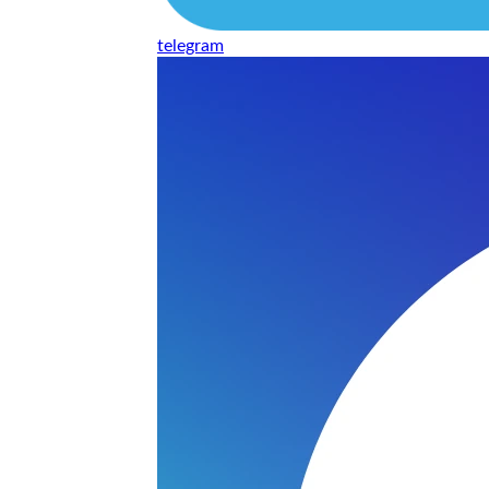
telegram
нь понравилось качество выполнения и цена не из космоса
сть, что сделали все аккуратно.
и хорошо и оплату картой принимают. Молодцы
нения работы соответствует моим ожиданиям полностью спа
часа -я в восторге.