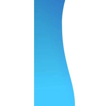
 качество супер.
 но нет. Все четко работает.
агональ. Ценник адекватный и гарантия год. Норм мастерска
а родном Я очень довольна
ельно объяснили и при выполнении ремонта были достаточн
о, на касания хорошо реагирует и картинка, как у родного. 
рестал с моей скидкой получилось вообще недорого