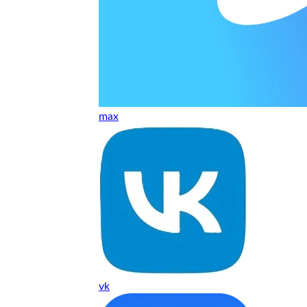
т, даже если играю и кино смотрю. Хороший мастер.
ественно. Цена устроила, оплатил картой. В целом прилична
е. Цены неделю мониторила - здесь самая адекватная стоим
max
ких нормальные мастера по айфонам здесь
ия 1 год, я доволен ремонтом
о. Спасибо большое
 доволен. Гарантия на подсветку 1 год. Рекомендую!
vk