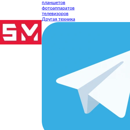
планшетов
фотоаппаратов
телевизоров
Другая техника