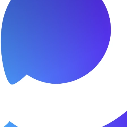
я.
о пунктуальны. Все сделано в срок и
Зачет