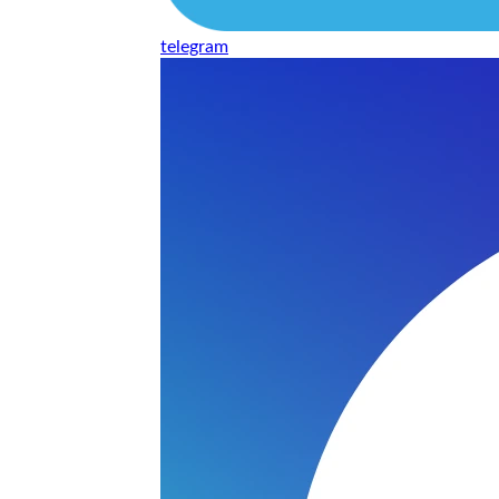
telegram
нь понравилось качество выполнения и цена не из космоса
сть, что сделали все аккуратно.
и хорошо и оплату картой принимают. Молодцы
нения работы соответствует моим ожиданиям полностью спа
часа -я в восторге.