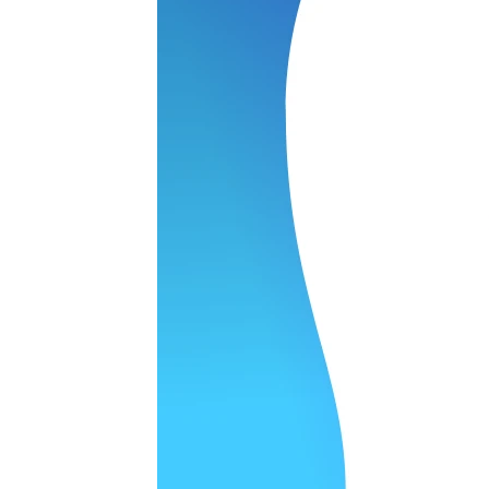
 качество супер.
 но нет. Все четко работает.
агональ. Ценник адекватный и гарантия год. Норм мастерска
а родном Я очень довольна
ельно объяснили и при выполнении ремонта были достаточн
о, на касания хорошо реагирует и картинка, как у родного. 
рестал с моей скидкой получилось вообще недорого