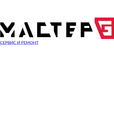
ОТПРАВИТЬ ЗАПРОС
Чиним неисправности
ARDOR GAMING NEO N17-I5ND415
СЕРВИС И РЕМОНТ
Неисправность
Разбит экран
Починить
Не работает клавиатура
Починить
Не включается
Починить
Не загружается система
Починить
Сломан разъем зарядки
Починить
Сломана кнопка
Починить
Не заряжается
Починить
Не помню пароль
Починить
Ошибка операционной системы
Починить
Синий экран
Починить