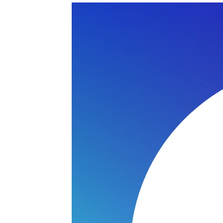
EO N17-I5ND415