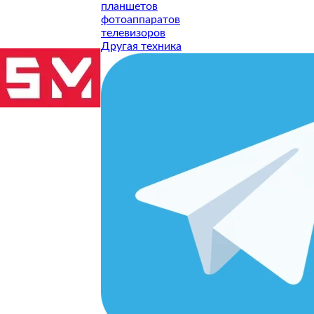
планшетов
фотоаппаратов
телевизоров
Другая техника