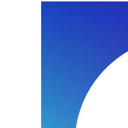
EO N15-I5ND412