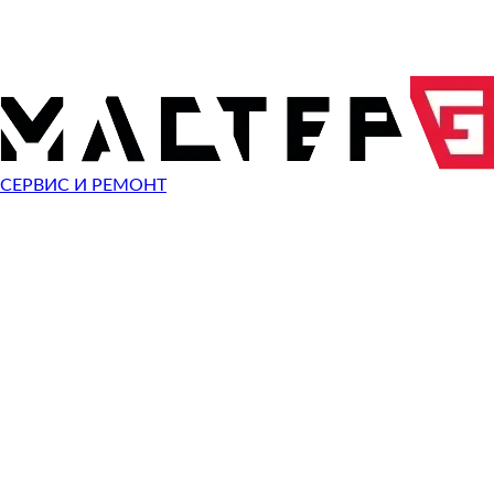
ОТПРАВИТЬ ЗАПРОС
Чиним неисправности
ARDOR GAMING NEO N15-I5ND412
СЕРВИС И РЕМОНТ
Неисправность
Разбит экран
Починить
Не работает клавиатура
Починить
Не включается
Починить
Не загружается система
Починить
Сломан разъем зарядки
Починить
Сломана кнопка
Починить
Не заряжается
Починить
Не помню пароль
Починить
Ошибка операционной системы
Починить
Синий экран
Починить