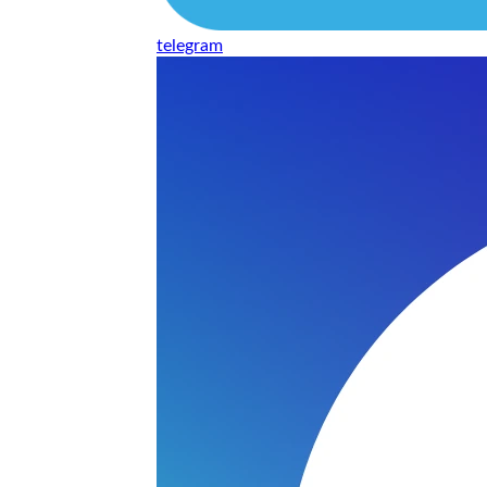
telegram
нь понравилось качество выполнения и цена не из космоса
сть, что сделали все аккуратно.
и хорошо и оплату картой принимают. Молодцы
нения работы соответствует моим ожиданиям полностью спа
часа -я в восторге.