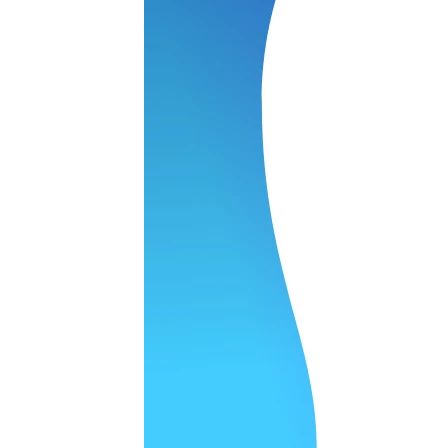
 качество супер.
 но нет. Все четко работает.
агональ. Ценник адекватный и гарантия год. Норм мастерска
а родном Я очень довольна
ельно объяснили и при выполнении ремонта были достаточн
о, на касания хорошо реагирует и картинка, как у родного. 
рестал с моей скидкой получилось вообще недорого