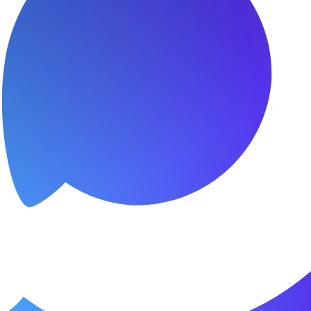
я.
о пунктуальны. Все сделано в срок и
Зачет