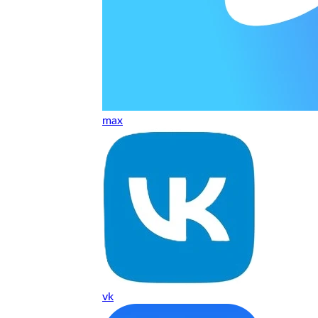
т, даже если играю и кино смотрю. Хороший мастер.
ественно. Цена устроила, оплатил картой. В целом прилична
е. Цены неделю мониторила - здесь самая адекватная стоим
max
ких нормальные мастера по айфонам здесь
ия 1 год, я доволен ремонтом
о. Спасибо большое
 доволен. Гарантия на подсветку 1 год. Рекомендую!
vk