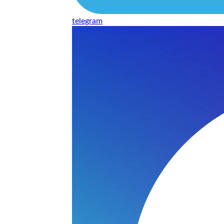
telegram
нь понравилось качество выполнения и цена не из космоса
сть, что сделали все аккуратно.
и хорошо и оплату картой принимают. Молодцы
нения работы соответствует моим ожиданиям полностью спа
часа -я в восторге.