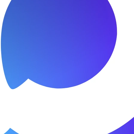
я.
о пунктуальны. Все сделано в срок и
Зачет