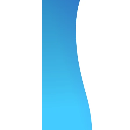
 качество супер.
 но нет. Все четко работает.
агональ. Ценник адекватный и гарантия год. Норм мастерска
а родном Я очень довольна
ельно объяснили и при выполнении ремонта были достаточн
о, на касания хорошо реагирует и картинка, как у родного. 
рестал с моей скидкой получилось вообще недорого