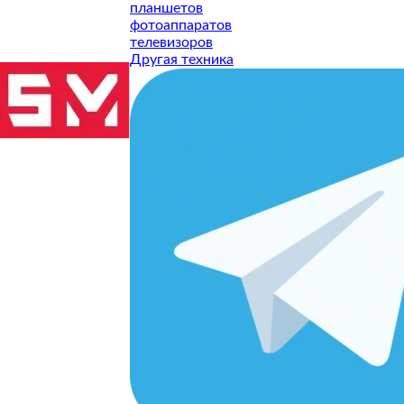
планшетов
фотоаппаратов
телевизоров
Другая техника