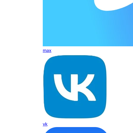
т, даже если играю и кино смотрю. Хороший мастер.
ественно. Цена устроила, оплатил картой. В целом прилична
е. Цены неделю мониторила - здесь самая адекватная стоим
max
ких нормальные мастера по айфонам здесь
ия 1 год, я доволен ремонтом
о. Спасибо большое
 доволен. Гарантия на подсветку 1 год. Рекомендую!
vk