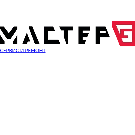
ОТПРАВИТЬ ЗАПРОС
Чиним неисправности
Acer Swift 3
СЕРВИС И РЕМОНТ
Неисправность
Разбит экран
Починить
Не работает клавиатура
Починить
Не включается
Починить
Не загружается система
Починить
Сломан разъем зарядки
Починить
Сломана кнопка
Починить
Не заряжается
Починить
Не помню пароль
Починить
Ошибка операционной системы
Починить
Синий экран
Починить