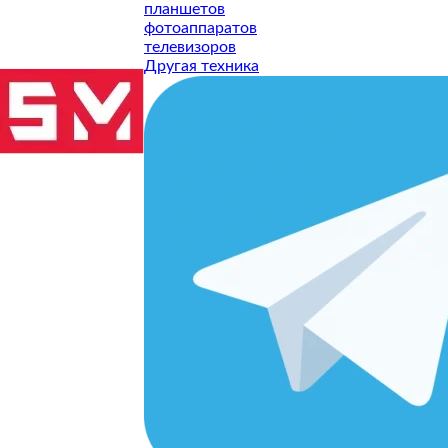
планшетов
фотоаппаратов
телевизоров
Другая техника