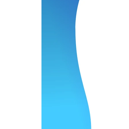
 качество супер.
 но нет. Все четко работает.
агональ. Ценник адекватный и гарантия год. Норм мастерска
а родном Я очень довольна
ельно объяснили и при выполнении ремонта были достаточн
о, на касания хорошо реагирует и картинка, как у родного. 
рестал с моей скидкой получилось вообще недорого