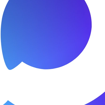
я.
о пунктуальны. Все сделано в срок и
Зачет