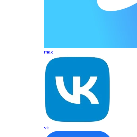
т, даже если играю и кино смотрю. Хороший мастер.
ественно. Цена устроила, оплатил картой. В целом прилична
е. Цены неделю мониторила - здесь самая адекватная стоим
max
ких нормальные мастера по айфонам здесь
ия 1 год, я доволен ремонтом
о. Спасибо большое
 доволен. Гарантия на подсветку 1 год. Рекомендую!
vk