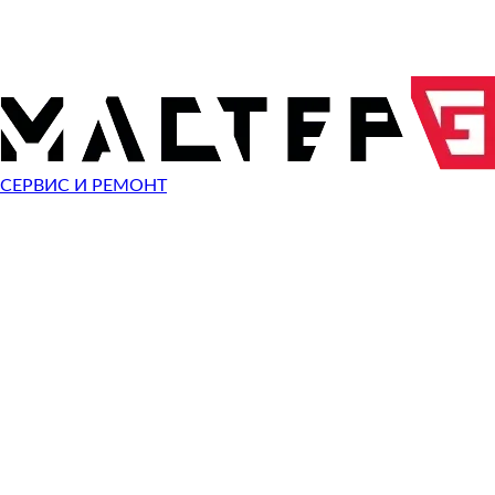
ОТПРАВИТЬ ЗАПРОС
Чиним неисправности
Acer Predator Helios 300
СЕРВИС И РЕМОНТ
Неисправность
Разбит экран
Починить
Не работает клавиатура
Починить
Не включается
Починить
Не загружается система
Починить
Сломан разъем зарядки
Починить
Сломана кнопка
Починить
Не заряжается
Починить
Не помню пароль
Починить
Ошибка операционной системы
Починить
Синий экран
Починить