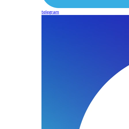
telegram
нь понравилось качество выполнения и цена не из космоса
сть, что сделали все аккуратно.
и хорошо и оплату картой принимают. Молодцы
нения работы соответствует моим ожиданиям полностью спа
часа -я в восторге.