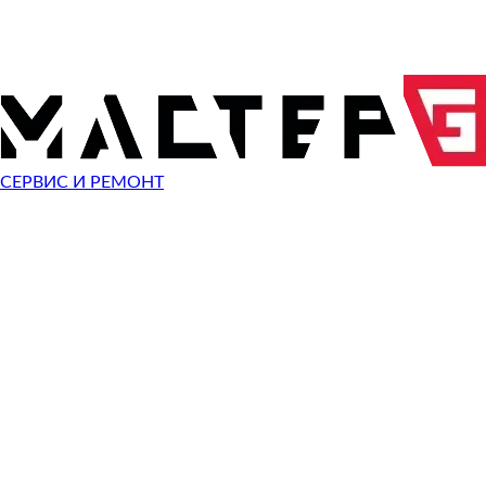
ОТПРАВИТЬ ЗАПРОС
Чиним неисправности
Acer Aspire 1
СЕРВИС И РЕМОНТ
Неисправность
Разбит экран
Починить
Не работает клавиатура
Починить
Не включается
Починить
Не загружается система
Починить
Сломан разъем зарядки
Починить
Сломана кнопка
Починить
Не заряжается
Починить
Не помню пароль
Починить
Ошибка операционной системы
Починить
Синий экран
Починить