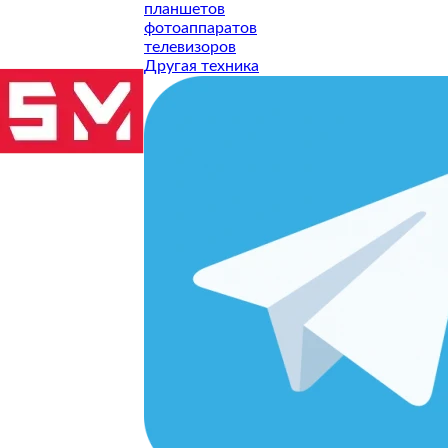
планшетов
фотоаппаратов
телевизоров
Другая техника