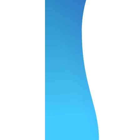
 качество супер.
 но нет. Все четко работает.
агональ. Ценник адекватный и гарантия год. Норм мастерска
а родном Я очень довольна
ельно объяснили и при выполнении ремонта были достаточн
о, на касания хорошо реагирует и картинка, как у родного. 
рестал с моей скидкой получилось вообще недорого