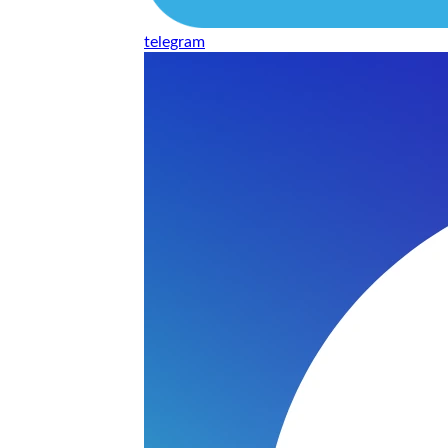
telegram
нь понравилось качество выполнения и цена не из космоса
сть, что сделали все аккуратно.
и хорошо и оплату картой принимают. Молодцы
нения работы соответствует моим ожиданиям полностью спа
часа -я в восторге.