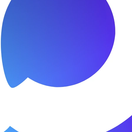
я.
о пунктуальны. Все сделано в срок и
Зачет