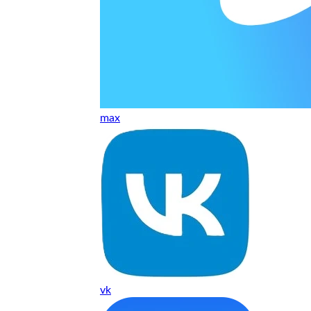
т, даже если играю и кино смотрю. Хороший мастер.
ественно. Цена устроила, оплатил картой. В целом прилична
е. Цены неделю мониторила - здесь самая адекватная стоим
max
ких нормальные мастера по айфонам здесь
ия 1 год, я доволен ремонтом
о. Спасибо большое
 доволен. Гарантия на подсветку 1 год. Рекомендую!
vk