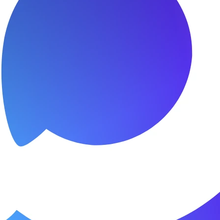
я.
о пунктуальны. Все сделано в срок и
Зачет