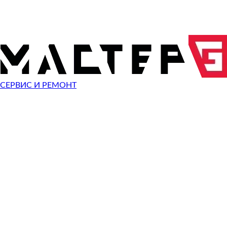
ОТПРАВИТЬ ЗАПРОС
Чиним неисправности
техники TRN
СЕРВИС И РЕМОНТ
Неисправность
Не включается
Починить
Не заряжается
Починить
Разбит экран
Починить
Сломана крышка
Починить
Звук есть - изображения нет
Починить
Не работает сенсор
Починить
Сломан разъем зарядки
Починить
Сломана кнопка
Починить
Не помню пароль
Починить
Быстро разряжается
Починить