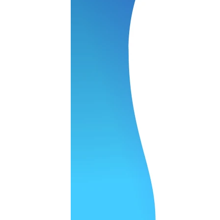
 качество супер.
 но нет. Все четко работает.
агональ. Ценник адекватный и гарантия год. Норм мастерска
а родном Я очень довольна
ельно объяснили и при выполнении ремонта были достаточн
о, на касания хорошо реагирует и картинка, как у родного. 
рестал с моей скидкой получилось вообще недорого