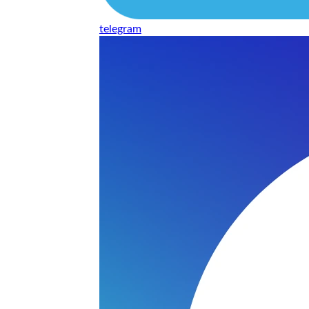
telegram
нь понравилось качество выполнения и цена не из космоса
сть, что сделали все аккуратно.
и хорошо и оплату картой принимают. Молодцы
нения работы соответствует моим ожиданиям полностью спа
часа -я в восторге.