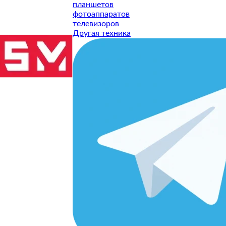
планшетов
фотоаппаратов
телевизоров
Другая техника