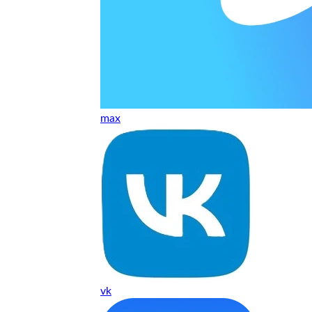
т, даже если играю и кино смотрю. Хороший мастер.
ественно. Цена устроила, оплатил картой. В целом прилична
е. Цены неделю мониторила - здесь самая адекватная стоим
max
ких нормальные мастера по айфонам здесь
ия 1 год, я доволен ремонтом
о. Спасибо большое
 доволен. Гарантия на подсветку 1 год. Рекомендую!
vk