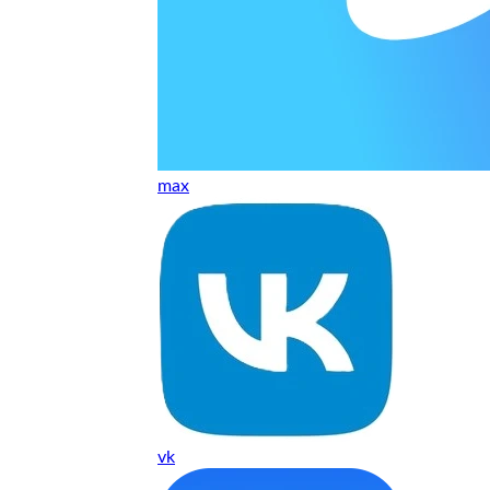
т, даже если играю и кино смотрю. Хороший мастер.
ественно. Цена устроила, оплатил картой. В целом прилична
е. Цены неделю мониторила - здесь самая адекватная стоим
max
ких нормальные мастера по айфонам здесь
ия 1 год, я доволен ремонтом
о. Спасибо большое
 доволен. Гарантия на подсветку 1 год. Рекомендую!
vk