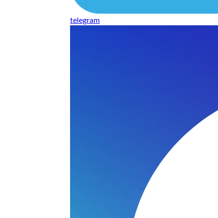
telegram
нь понравилось качество выполнения и цена не из космоса
сть, что сделали все аккуратно.
и хорошо и оплату картой принимают. Молодцы
нения работы соответствует моим ожиданиям полностью спа
часа -я в восторге.