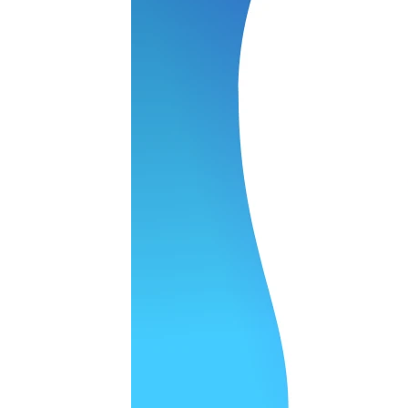
 качество супер.
 но нет. Все четко работает.
агональ. Ценник адекватный и гарантия год. Норм мастерска
а родном Я очень довольна
ельно объяснили и при выполнении ремонта были достаточн
о, на касания хорошо реагирует и картинка, как у родного. 
рестал с моей скидкой получилось вообще недорого