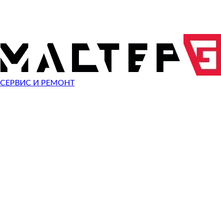
ОТПРАВИТЬ ЗАПРОС
Чиним неисправности
техники Skullcandy
СЕРВИС И РЕМОНТ
Неисправность
Не включается
Починить
Не заряжается
Починить
Разбит экран
Починить
Сломана крышка
Починить
Звук есть - изображения нет
Починить
Не работает сенсор
Починить
Сломан разъем зарядки
Починить
Сломана кнопка
Починить
Не помню пароль
Починить
Быстро разряжается
Починить