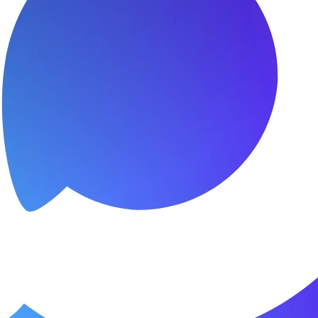
я.
о пунктуальны. Все сделано в срок и
Зачет