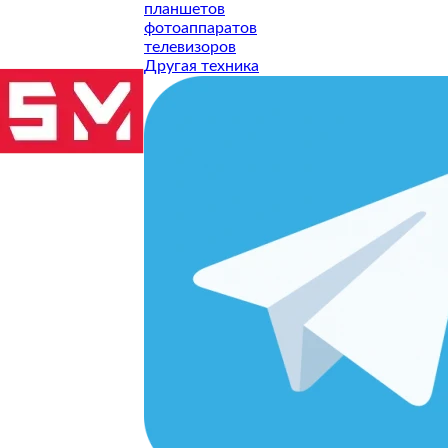
планшетов
фотоаппаратов
телевизоров
Другая техника