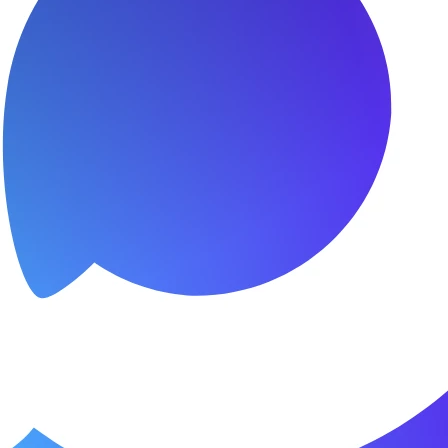
я.
о пунктуальны. Все сделано в срок и
Зачет