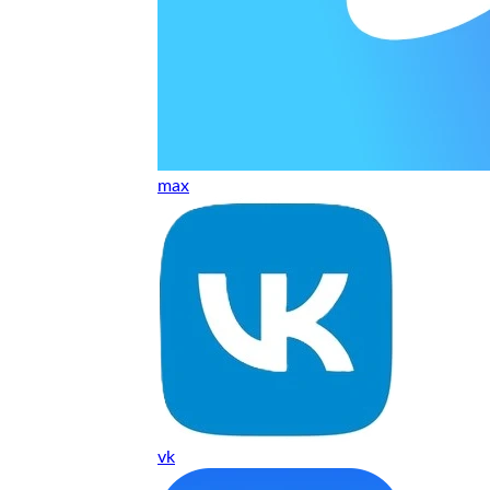
т, даже если играю и кино смотрю. Хороший мастер.
ественно. Цена устроила, оплатил картой. В целом прилична
е. Цены неделю мониторила - здесь самая адекватная стоим
max
ких нормальные мастера по айфонам здесь
ия 1 год, я доволен ремонтом
о. Спасибо большое
 доволен. Гарантия на подсветку 1 год. Рекомендую!
vk