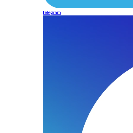
telegram
нь понравилось качество выполнения и цена не из космоса
сть, что сделали все аккуратно.
и хорошо и оплату картой принимают. Молодцы
нения работы соответствует моим ожиданиям полностью спа
часа -я в восторге.