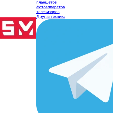
планшетов
фотоаппаратов
телевизоров
Другая техника