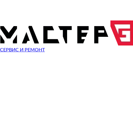
ОТПРАВИТЬ ЗАПРОС
Чиним неисправности
техники RUISINERY
СЕРВИС И РЕМОНТ
Неисправность
Не включается
Починить
Не заряжается
Починить
Разбит экран
Починить
Сломана крышка
Починить
Звук есть - изображения нет
Починить
Не работает сенсор
Починить
Сломан разъем зарядки
Починить
Сломана кнопка
Починить
Не помню пароль
Починить
Быстро разряжается
Починить