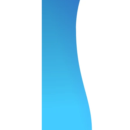
 качество супер.
 но нет. Все четко работает.
агональ. Ценник адекватный и гарантия год. Норм мастерска
а родном Я очень довольна
ельно объяснили и при выполнении ремонта были достаточн
о, на касания хорошо реагирует и картинка, как у родного. 
рестал с моей скидкой получилось вообще недорого