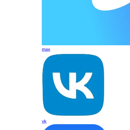
ТУ
max
vk