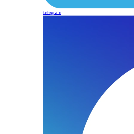
telegram
Наушники
варительной заявки.