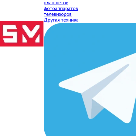
планшетов
рактик
Геймпады
фотоаппаратов
телевизоров
Другая техника
еры
GPS Навигат