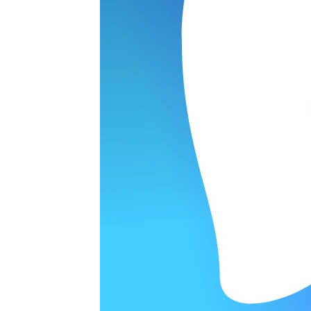
Планшеты
раты
Телевизоры