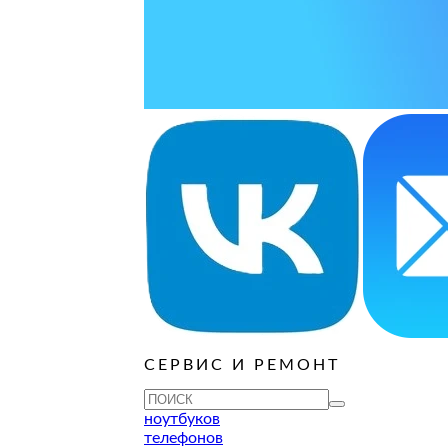
ТУ
СЕРВИС И РЕМОНТ
ноутбуков
телефонов