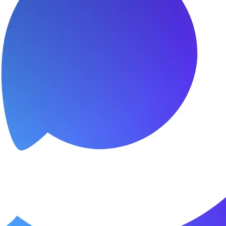
я.
о пунктуальны. Все сделано в срок и
Зачет