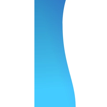
 качество супер.
 но нет. Все четко работает.
агональ. Ценник адекватный и гарантия год. Норм мастерска
а родном Я очень довольна
ельно объяснили и при выполнении ремонта были достаточн
о, на касания хорошо реагирует и картинка, как у родного. 
рестал с моей скидкой получилось вообще недорого