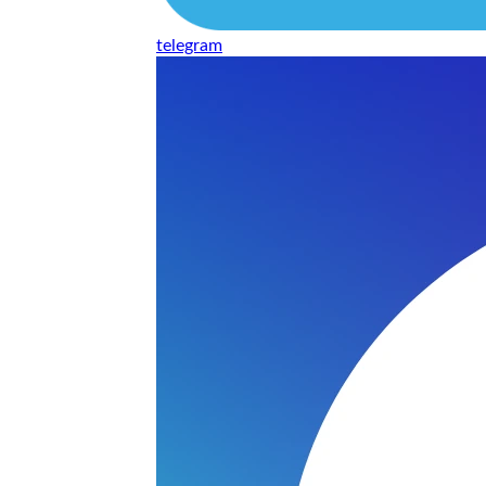
telegram
нь понравилось качество выполнения и цена не из космоса
сть, что сделали все аккуратно.
и хорошо и оплату картой принимают. Молодцы
нения работы соответствует моим ожиданиям полностью спа
часа -я в восторге.