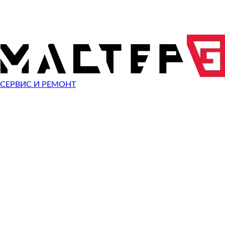
ОТПРАВИТЬ ЗАПРОС
Чиним неисправности
техники Bluedio
СЕРВИС И РЕМОНТ
Неисправность
Не включается
Починить
Не заряжается
Починить
Разбит экран
Починить
Сломана крышка
Починить
Звук есть - изображения нет
Починить
Не работает сенсор
Починить
Сломан разъем зарядки
Починить
Сломана кнопка
Починить
Не помню пароль
Починить
Быстро разряжается
Починить