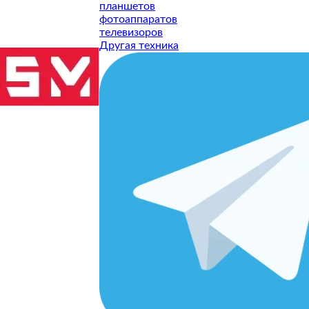
планшетов
фотоаппаратов
телевизоров
Другая техника